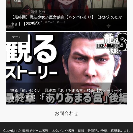
【最終回】魔法少女ノ魔女裁判【ネタバレあり】【おおえのたか
ゆき】【2025/08…
ゲーム
観る「龍が如く8」 最終章「ありあまる富」後編【ストーリー攻
略プレイ動画】【ネタ…
お問合わせ
Copyright ©
動画でゲーム考察！ネタバレや考察、伏線、最新話の予想、感想集めまし