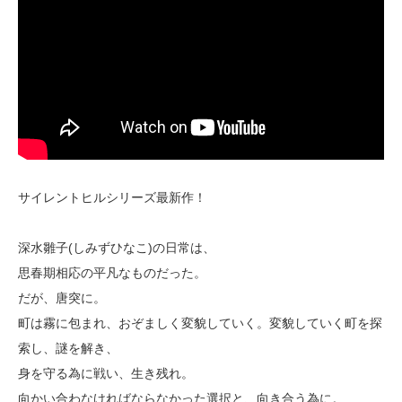
サイレントヒルシリーズ最新作！
深水雛子(しみずひなこ)の日常は、
思春期相応の平凡なものだった。
だが、唐突に。
町は霧に包まれ、おぞましく変貌していく。変貌していく町を探
索し、謎を解き、
身を守る為に戦い、生き残れ。
向かい合わなければならなかった選択と、向き合う為に。