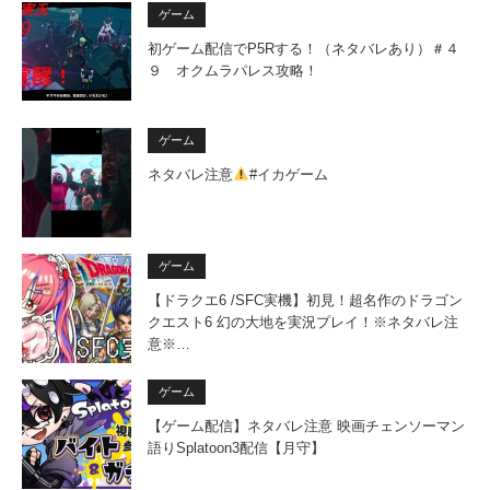
ゲーム
初ゲーム配信でP5Rする！（ネタバレあり）＃４
９ オクムラパレス攻略！
ゲーム
ネタバレ注意
#イカゲーム
ゲーム
【ドラクエ6 /SFC実機】初見！超名作のドラゴン
クエスト6 幻の大地を実況プレイ！※ネタバレ注
意※…
ゲーム
【ゲーム配信】ネタバレ注意 映画チェンソーマン
語りSplatoon3配信【月守】