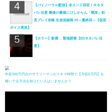
【バイノーラル配信】全エンド回収！※ネタ
バレ注意 最後の最後にけしからん「廃深」初
見プレイ攻略 生放送録画 #5～最終回～【低音
ボイス実況】
【ホラー】影廊 、聖域探索【EDネタバレ注
意】
年収300万円台のサラリーマンがスキマ時間で【月収5万円】を
稼いでる方法を知りたい人はいませんか？