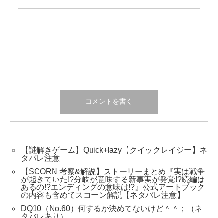
【謎解きゲーム】Quick+lazy【クイックレイジー】ネ
タバレ注意
【SCORN 考察&解説】ストーリーまとめ『実は戦争
が起きていた!?分岐が意味する新事実が発覚!?続編は
あるの!?エンディングの意味は!?』公式アートブック
の内容も含めてスコーン解説【ネタバレ注意】
DQ10（No.60）何するか決めてないけど＾＾；（ネ
タバレあり）