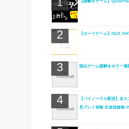
【謎解きゲーム】Quick+
【カードゲーム】OLD_DAT
脱出ゲーム謎解きホラー遊園
【バイノーラル配信】全エ
見プレイ攻略 生放送録画 