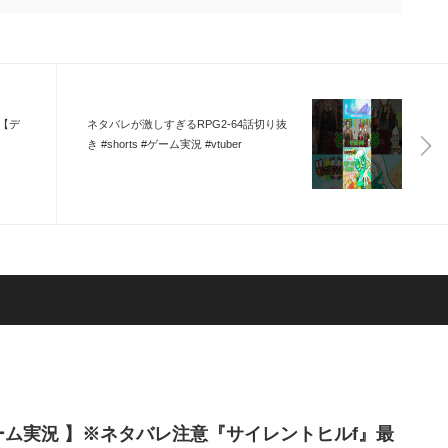
【デ
ネタバレが激しすぎるRPG2-64話切り抜
き #shorts #ゲーム実況 #vtuber
ーム実況 】※ネタバレ注意『サイレントヒルf』最