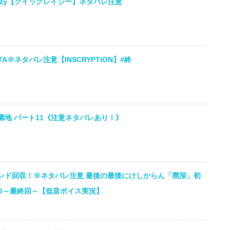
lazy【クイックレイジー】ネタバレ注意
A※ネタバレ注意【INSCRYPTION】#終
地 パート11《注意ネタバレあり！》
ンド回収！※ネタバレ注意 最後の最後にけしからん「廃深」初
#5～最終回～【低音ボイス実況】