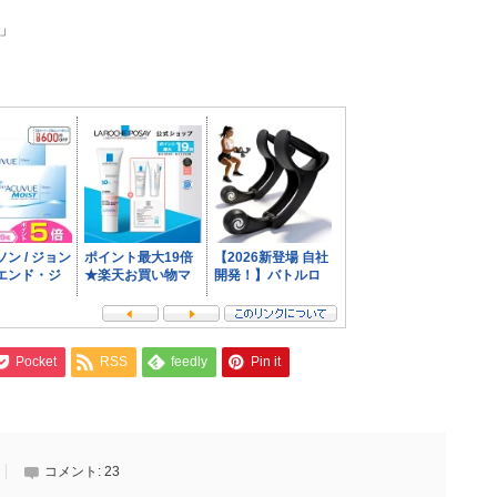
P」
Pocket
RSS
feedly
Pin it
コメント:
23