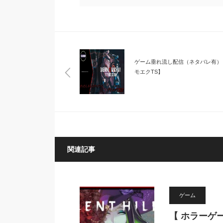
ゲーム垂れ流し配信（ネタバレ有）
モエクTS】
関連記事
ゲーム
【 ホラーゲ