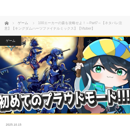
ホーム
ゲーム
100エーカーの森を攻略せよ！～Part7～【ネタバレ注
意】【キングダムハーツファイナルミックス】【Vtuber】
ゲーム
2025.10.15