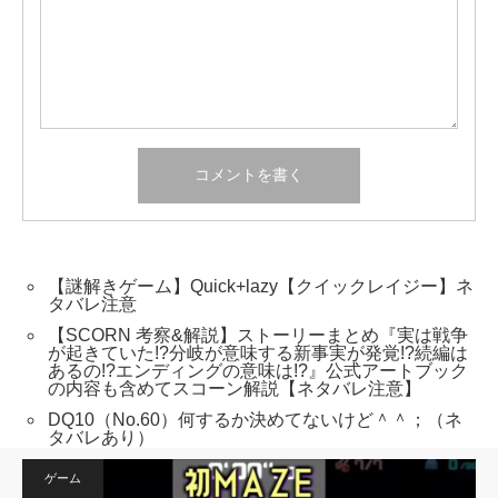
【謎解きゲーム】Quick+lazy【クイックレイジー】ネ
タバレ注意
【SCORN 考察&解説】ストーリーまとめ『実は戦争
が起きていた!?分岐が意味する新事実が発覚!?続編は
あるの!?エンディングの意味は!?』公式アートブック
の内容も含めてスコーン解説【ネタバレ注意】
DQ10（No.60）何するか決めてないけど＾＾；（ネ
タバレあり）
ゲーム