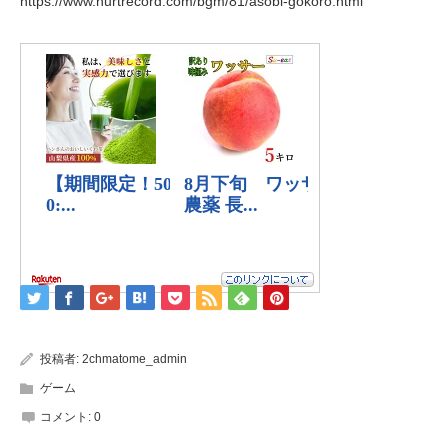
https://www.hurtrecord.com/bgm/81/asobi-gokoro.html
投稿者:
2chmatome_admin
ゲーム
コメント:
0