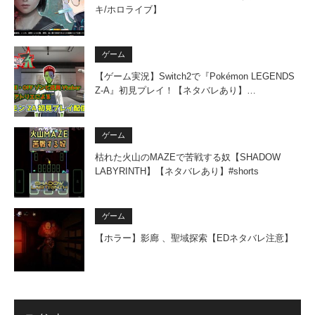
キ/ホロライブ】
ゲーム
【ゲーム実況】Switch2で『Pokémon LEGENDS
Z-A』初見プレイ！【ネタバレあり】…
ゲーム
枯れた火山のMAZEで苦戦する奴【SHADOW
LABYRINTH】【ネタバレあり】#shorts
ゲーム
【ホラー】影廊 、聖域探索【EDネタバレ注意】