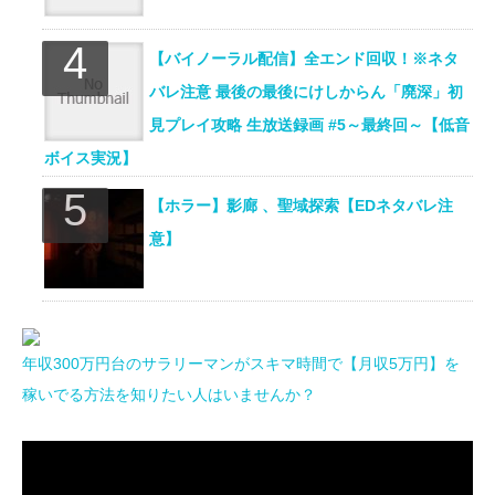
【バイノーラル配信】全エンド回収！※ネタ
バレ注意 最後の最後にけしからん「廃深」初
見プレイ攻略 生放送録画 #5～最終回～【低音
ボイス実況】
【ホラー】影廊 、聖域探索【EDネタバレ注
意】
年収300万円台のサラリーマンがスキマ時間で【月収5万円】を
稼いでる方法を知りたい人はいませんか？