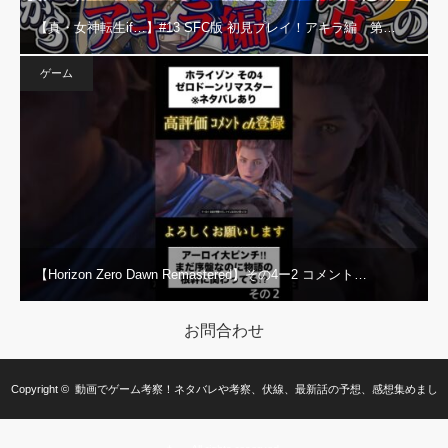
【真・女神転生if…】#13 SFC版 初見プレイ！アキラ編 第…
ゲーム
【Horizon Zero Dawn Remastered】その4ー2 コメント…
お問合わせ
Copyright ©
動画でゲーム考察！ネタバレや考察、伏線、最新話の予想、感想集めまし