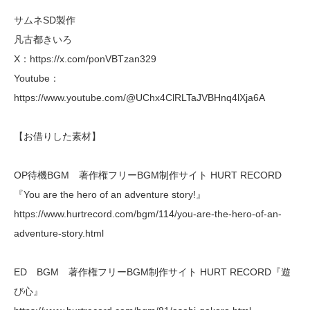
サムネSD製作
凡古都きいろ
X：https://x.com/ponVBTzan329
Youtube：
https://www.youtube.com/@UChx4ClRLTaJVBHnq4lXja6A
【お借りした素材】
OP待機BGM 著作権フリーBGM制作サイト HURT RECORD
『You are the hero of an adventure story!』
https://www.hurtrecord.com/bgm/114/you-are-the-hero-of-an-
adventure-story.html
ED BGM 著作権フリーBGM制作サイト HURT RECORD『遊
び心』