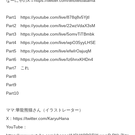
なーにゃのX→https://twitter.com/tetotetoatama
Part1 https://youtube.com/live/878q8v5YjtI
Part2 https://youtube.com/live/22wzVdaX3sM
Part3 https://youtube.com/live/5omvTiTBmbk
Part4 https://youtube.com/live/wpO35yyLHSE
Part5 https://youtube.com/live/efwIrOajuqM
Part6 https://youtube.com/live/Iz6hnxKHDn4
Part7 これ
Part8
Part9
Part10
ママ:華龍熊猫さん（イラストレーター）
X：https://twitter.com/KaryuHana
YouTube：