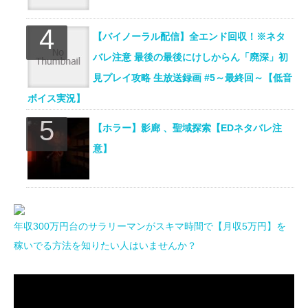
【バイノーラル配信】全エンド回収！※ネタ
バレ注意 最後の最後にけしからん「廃深」初
見プレイ攻略 生放送録画 #5～最終回～【低音
ボイス実況】
【ホラー】影廊 、聖域探索【EDネタバレ注
意】
年収300万円台のサラリーマンがスキマ時間で【月収5万円】を
稼いでる方法を知りたい人はいませんか？