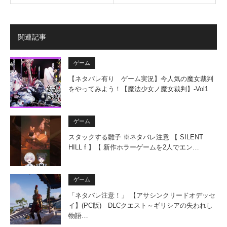
関連記事
ゲーム
【ネタバレ有り ゲーム実況】今人気の魔女裁判
をやってみよう！【魔法少女ノ魔女裁判】-Vol1
ゲーム
スタックする雛子 ※ネタバレ注意 【 SILENT
HILL f 】【 新作ホラーゲームを2人でエン…
ゲーム
「ネタバレ注意！」 【アサシンクリードオデッセ
イ】(PC版) DLCクエスト～ギリシアの失われし
物語…