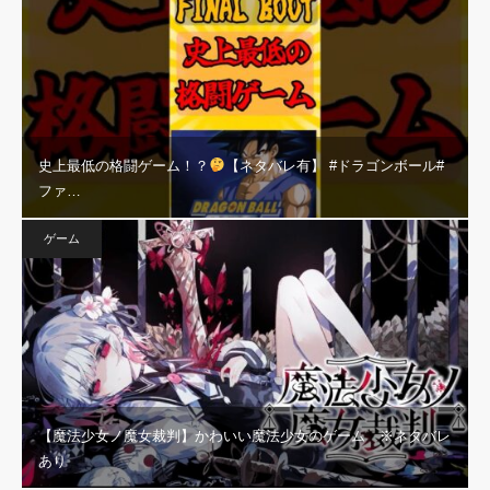
史上最低の格闘ゲーム！？
【ネタバレ有】 #ドラゴンボール#
ファ…
ゲーム
【魔法少女ノ魔女裁判】かわいい魔法少女のゲーム ※ネタバレ
あり