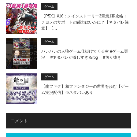
ゲーム
【P5X】#16：メインストーリー3章第1幕攻略！
チヨメのサポートの能力はいかに？【ネタバレ注
意】【…
ゲーム
バレバレの人狼ゲーム仕掛けてくる村 #ゲーム実
況 #ネタバレが激しすぎるrpg #切り抜き
ゲーム
【龍ファク】和ファンタジーの世界を歩む【ゲー
ム実況配信】※ネタバレあり
コメント