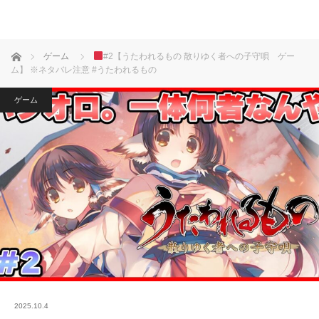
ホーム
ゲーム
#2【うたわれるもの 散りゆく者への子守唄 ゲー
ム】 ※ネタバレ注意 #うたわれるもの
ゲーム
2025.10.4