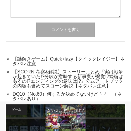
【謎解きゲーム】Quick+lazy【クイックレイジー】ネ
タバレ注意
【SCORN 考察&解説】ストーリーまとめ『実は戦争
が起きていた!?分岐が意味する新事実が発覚!?続編は
あるの!?エンディングの意味は!?』公式アートブック
の内容も含めてスコーン解説【ネタバレ注意】
DQ10（No.60）何するか決めてないけど＾＾；（ネ
タバレあり）
ゲーム