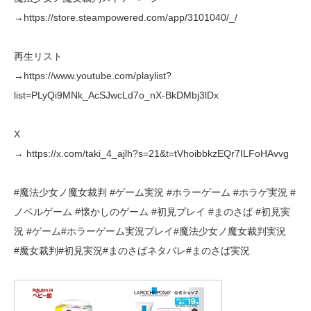
→https://store.steampowered.com/app/3101040/_/
再生リスト
→https://www.youtube.com/playlist?
list=PLyQi9MNk_AcSJwcLd7o_nX-BkDMbj3lDx
X
→ https://x.com/taki_4_ajlh?s=21&t=tVhoibbkzEQr7ILFoHAvvg
#魔法少女ノ魔女裁判 #ゲーム実況 #ホラーゲーム #ホラゲ実況 #
ノベルゲーム #懐かしのゲーム #初見プレイ #まのさば #初見実
況 #ゲーム#ホラーゲーム実況プレイ#魔法少女ノ魔女裁判実況
#魔女裁判#初見実況#まのさばネタバレ#まのさば実況