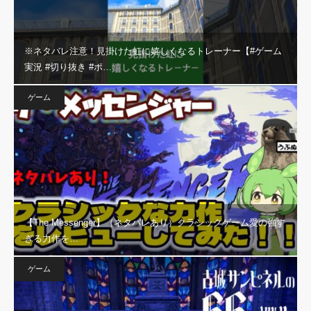
※ネタバレ注意！見掛けた虹に嬉しくなるトレーナー【#ゲーム
実況 #切り抜き #ポ…
ゲーム
【The Messenger】（ネタバレあり）クラシックゲーム愛の強す
ぎる力作を…
ゲーム