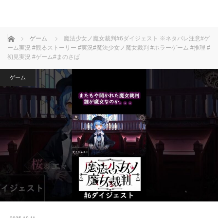
ホーム
ゲーム
魔法少女ノ魔女裁判#6ダイジェスト ※ネタバレ注意#ゲ
ーム実況 #観るストーリー #実況#魔法少女ノ魔女裁判 #ホラーゲーム #推理 #
初見実況 #ゲーム#まのさば
ゲーム