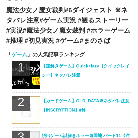
2025.10.11
魔法少女ノ魔女裁判#6ダイジェスト ※ネ
タバレ注意#ゲーム実況 #観るストーリー
#実況#魔法少女ノ魔女裁判 #ホラーゲーム
#推理 #初見実況 #ゲーム#まのさば
「
ゲーム
」の人気記事ランキング
【謎解きゲーム】Quick+lazy【クイックレイ
ジー】ネタバレ注意
【カードゲーム】OLD_DATA※ネタバレ注意
【INSCRYPTION】#終
脱出ゲーム謎解きホラー遊園地 パート11《注