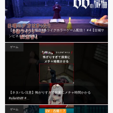
【ネタバレあり】新作8番ライクホラーゲーム配信！＃4【古城サ
ンピネル66の懺悔】…
ゲーム
【ネタバレ注意】怖がりすぎて探索にメチャ時間かかる
#silenthillf #…
ゲーム