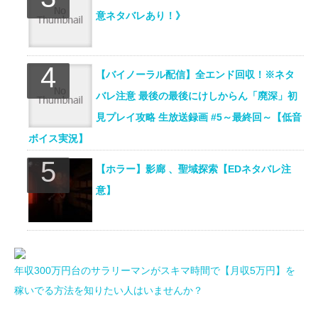
意ネタバレあり！》
【バイノーラル配信】全エンド回収！※ネタ
バレ注意 最後の最後にけしからん「廃深」初
見プレイ攻略 生放送録画 #5～最終回～【低音
ボイス実況】
【ホラー】影廊 、聖域探索【EDネタバレ注
意】
年収300万円台のサラリーマンがスキマ時間で【月収5万円】を
稼いでる方法を知りたい人はいませんか？