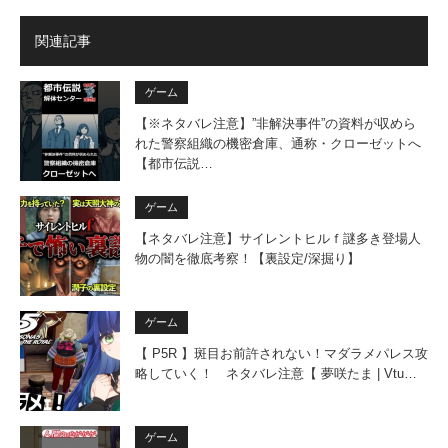
関連記事
ゲーム
【※ネタバレ注意】”非解決事件”の資料が収めら
れた警察組織の機密倉庫、通称・クローゼットへ
【都市伝説…
ゲーム
【ネタバレ注意】サイレントヒルｆ謎多き登場人
物の闇を徹底考察！【裏設定/深掘り】
ゲーム
【 P5R 】斑目お前許されない！マダラメパレス攻
略していく！ ネタバレ注意【 夢咲たま | Vtu…
ゲーム