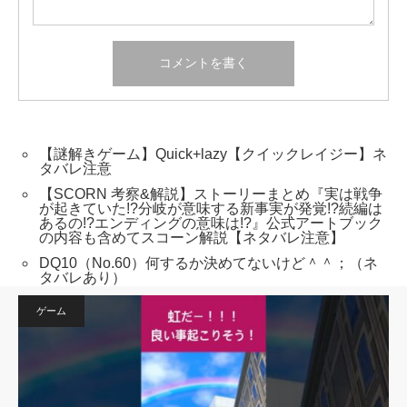
【謎解きゲーム】Quick+lazy【クイックレイジー】ネ
タバレ注意
【SCORN 考察&解説】ストーリーまとめ『実は戦争
が起きていた!?分岐が意味する新事実が発覚!?続編は
あるの!?エンディングの意味は!?』公式アートブック
の内容も含めてスコーン解説【ネタバレ注意】
DQ10（No.60）何するか決めてないけど＾＾；（ネ
タバレあり）
ゲーム