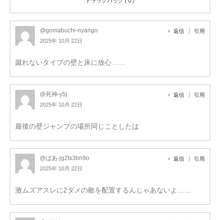
トラックバック ( 0 )
@gomabuchi-nyango
返信
引用
2025年 10月 22日
蹴れないタイプの壁と床に放心……
@死神-y5j
返信
引用
2025年 10月 22日
最後の壁ジャンプの場所同じことしたは
@ぱあ-jg2tx3bn9o
返信
引用
2025年 10月 22日
激ムズアスレに2ダメの敵を配置するんじゃあないよ……