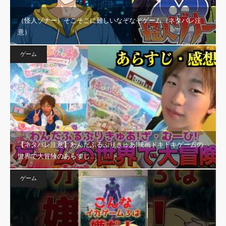
（怪人ゾナー）そこそこに難しいなぞなぞゲーム（ネタバレ注
意）
ゲーム
【ネタバレ注意】わんだふるぷりきゅあ!映画ドキドキゲームの
世界で大冒険のあらすじ…
ゲーム