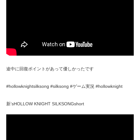
途中に回復ポイントがあって優しかったです
#hollowknightsilksong #silksong #ゲーム実況 #hollowknight
新’sHOLLOW KNIGHT SILKSONGshort