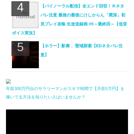
【バイノーラル配信】全エンド回収！※ネタ
バレ注意 最後の最後にけしからん「廃深」初
見プレイ攻略 生放送録画 #5～最終回～【低音
ボイス実況】
【ホラー】影廊 、聖域探索【EDネタバレ注
意】
年収300万円台のサラリーマンがスキマ時間で【月収5万円】を
稼いでる方法を知りたい人はいませんか？