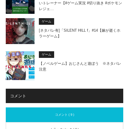
いトレーナー【#ゲーム実況 #切り抜き #ポケモン
レジェ…
ゲーム
[ネタバレ有]「SILENT HILL f」#14【嫁が逝くホ
ラーゲーム】
ゲーム
【ノベルゲーム】おじさんと遊ぼう ※ネタバレ
注意
コメント
コメント ( 9 )