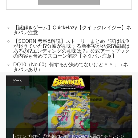
【謎解きゲーム】Quick+lazy【クイックレイジー】ネ
タバレ注意
【SCORN 考察&解説】ストーリーまとめ『実は戦争
が起きていた!?分岐が意味する新事実が発覚!?続編は
あるの!?エンディングの意味は!?』公式アートブック
の内容も含めてスコーン解説【ネタバレ注意】
DQ10（No.60）何するか決めてないけど＾＾；（ネ
タバレあり）
ゲーム
【バナンザ攻略】①ネタバレ注意 貯水湖の階層の全チャレンジ