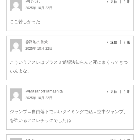
@けわわ
返信
引用
2025年 10月 22日
ここ苦しかった
@路地の番犬
返信
引用
2025年 10月 22日
こういうアスレはプラスミ覚醒法知らんと死にまくってきつ
いんよな、
@MasanoriYamashita
返信
引用
2025年 10月 22日
ジャンプ→自由落下でいいタイミングで銛→空中ジャンプ、
を強いるアスレチックでしたね