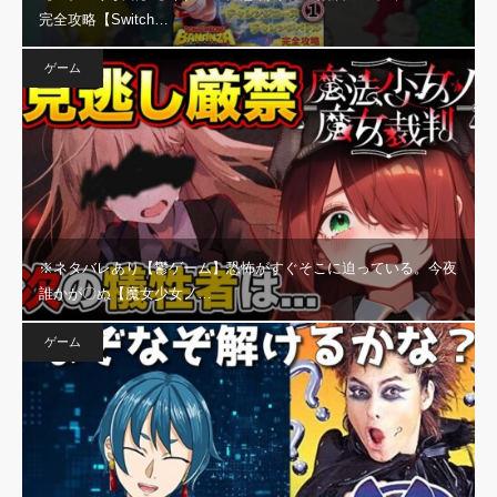
完全攻略【Switch…
ゲーム
※ネタバレあり【鬱ゲーム】恐怖がすぐそこに迫っている。今夜
誰かが〇ぬ【魔女少女ノ…
ゲーム