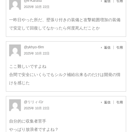
@k-Karasu
返信
引用
2025年 10月 22日
一昨日やった所だ、壁張り付きの装備と攻撃範囲増加の装備
で安定して回復してなかったら何度死んだことか
@ykhyo-t9m
返信
引用
2025年 10月 22日
ここ難しいですよね
合間で安全にいくらでもシルク補給出来るのだけは開発の情
けを感じた
@リリィ-l1r
返信
引用
2025年 10月 22日
自分的に収集者苦手
やっぱり放浪者ですよね？