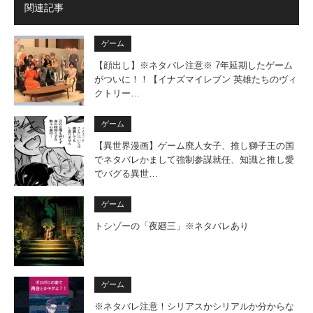
関連記事
ゲーム
【顔出し】※ネタバレ注意※ 7年延期したゲーム
がついに！！【イナズマイレブン 英雄たちのヴィ
クトリー…
ゲーム
【異世界漫画】ゲーム廃人女子、推し獅子王の国
でネタバレかまして強制参謀就任、知識と推し愛
でバグる異世…
ゲーム
トシゾーの「夜廻三」※ネタバレあり
ゲーム
※ネタバレ注意！シリアスかシリアルか分からな