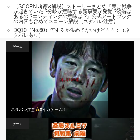
【SCORN 考察&解説】ストーリーまとめ『実は戦争
が起きていた!?分岐が意味する新事実が発覚!?続編は
あるの!?エンディングの意味は!?』公式アートブック
の内容も含めてスコーン解説【ネタバレ注意】
DQ10（No.60）何するか決めてないけど＾＾；（ネ
タバレあり）
ゲーム
ネタバレ注意
#イカゲーム3
ゲーム