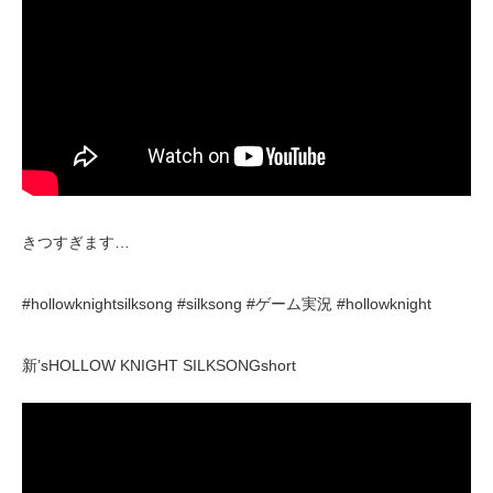
きつすぎます…
#hollowknightsilksong #silksong #ゲーム実況 #hollowknight
新’sHOLLOW KNIGHT SILKSONGshort