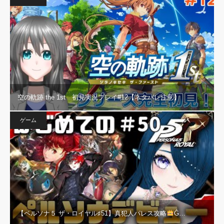
空の軌跡 the 1st 初見実況プレイ#12【ネタバレ注意】
ゲーム
【ペルソナ５ ザ・ロイヤル♯51】真犯人パレス攻略
Ǵ…