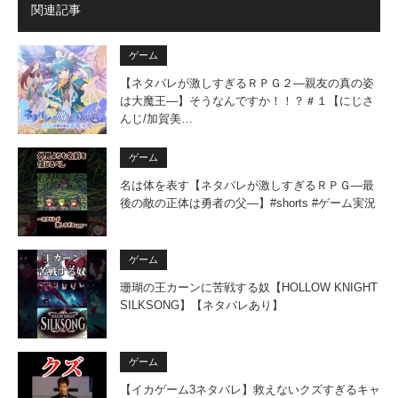
関連記事
ゲーム
【ネタバレが激しすぎるＲＰＧ２―親友の真の姿
は大魔王―】そうなんですか！！？＃１【にじさ
んじ/加賀美…
ゲーム
名は体を表す【ネタバレが激しすぎるＲＰＧ―最
後の敵の正体は勇者の父―】#shorts #ゲーム実況
ゲーム
珊瑚の王カーンに苦戦する奴【HOLLOW KNIGHT
SILKSONG】【ネタバレあり】
ゲーム
【イカゲーム3ネタバレ】救えないクズすぎるキャ