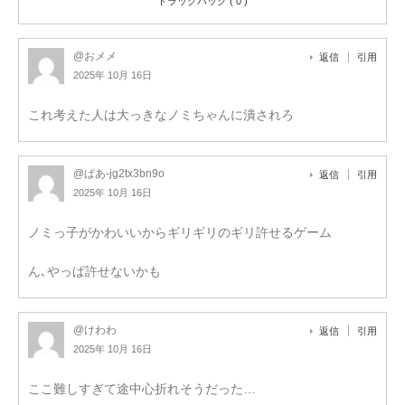
トラックバック ( 0 )
@おメメ
返信
引用
2025年 10月 16日
これ考えた人は大っきなノミちゃんに潰されろ
@ぱあ-jg2tx3bn9o
返信
引用
2025年 10月 16日
ノミっ子がかわいいからギリギリのギリ許せるゲーム
ん､やっぱ許せないかも
@けわわ
返信
引用
2025年 10月 16日
ここ難しすぎて途中心折れそうだった…