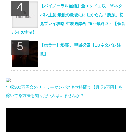
【バイノーラル配信】全エンド回収！※ネタ
バレ注意 最後の最後にけしからん「廃深」初
見プレイ攻略 生放送録画 #5～最終回～【低音
ボイス実況】
【ホラー】影廊 、聖域探索【EDネタバレ注
意】
年収300万円台のサラリーマンがスキマ時間で【月収5万円】を
稼いでる方法を知りたい人はいませんか？