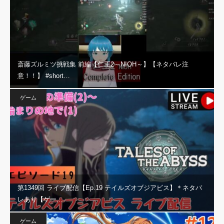
斎藤ズルミツ挑戦集 前編【仁王2～NIOH～】【ネタバレ注
意！！】 #short…
ゲーム
第1349回 ライブ配信【Ep.19 テイルズオブジアビス】＊ネタバ
レあり【ゲー…
ゲーム