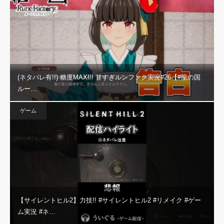
(ネタバレ有!!) 糖度MAX!!! 甘すぎルンファク実況#26【#龍の国
ルー…
ゲーム
【サイレントヒル2】力技!! #サイレントヒル2 #リメイク #ゲー
ム実況 #ネ…