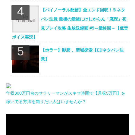
【バイノーラル配信】全エンド回収！※ネタ
バレ注意 最後の最後にけしからん「廃深」初
見プレイ攻略 生放送録画 #5～最終回～【低音
ボイス実況】
【ホラー】影廊 、聖域探索【EDネタバレ注
意】
年収300万円台のサラリーマンがスキマ時間で【月収5万円】を
稼いでる方法を知りたい人はいませんか？