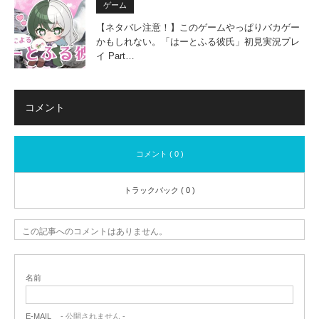
ゲーム
【ネタバレ注意！】このゲームやっぱりバカゲー
かもしれない。「はーとふる彼氏」初見実況プレ
イ Part…
コメント
コメント ( 0 )
トラックバック ( 0 )
この記事へのコメントはありません。
名前
E-MAIL
- 公開されません -