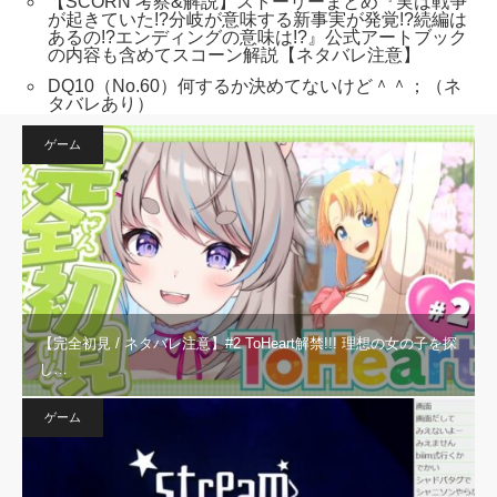
【SCORN 考察&解説】ストーリーまとめ『実は戦争
が起きていた!?分岐が意味する新事実が発覚!?続編は
あるの!?エンディングの意味は!?』公式アートブック
の内容も含めてスコーン解説【ネタバレ注意】
DQ10（No.60）何するか決めてないけど＾＾；（ネ
タバレあり）
ゲーム
【完全初見 / ネタバレ注意】#2 ToHeart解禁!!! 理想の女の子を探
し…
ゲーム