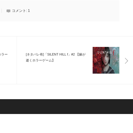
コメント:
1
ホラー
[ネタバレ有]「SILENT HILL f」#2 【嫁が
逝くホラーゲーム】