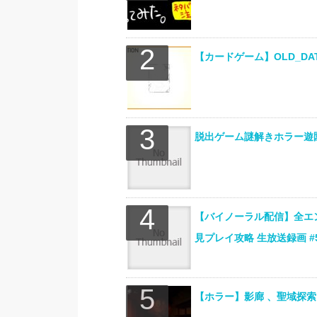
【カードゲーム】OLD_DAT
脱出ゲーム謎解きホラー遊園
【バイノーラル配信】全エ
見プレイ攻略 生放送録画 
【ホラー】影廊 、聖域探索