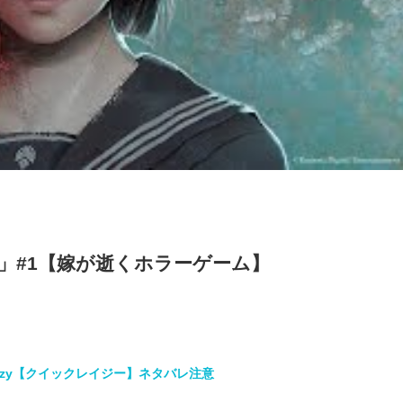
LL f」#1【嫁が逝くホラーゲーム】
lazy【クイックレイジー】ネタバレ注意