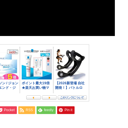
Pocket
RSS
feedly
Pin it