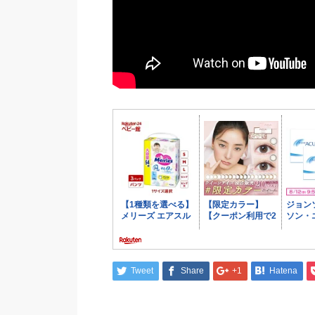
Tweet
Share
+1
Hatena