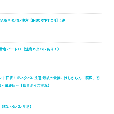
A※ネタバレ注意【INSCRYPTION】#終
地 パート11《注意ネタバレあり！》
ンド回収！※ネタバレ注意 最後の最後にけしからん「廃深」初
#5～最終回～【低音ボイス実況】
【EDネタバレ注意】