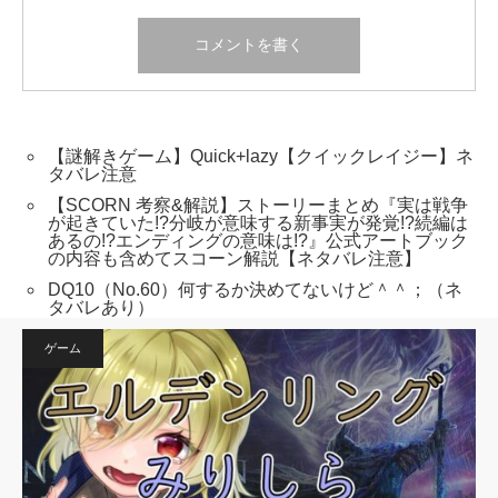
【謎解きゲーム】Quick+lazy【クイックレイジー】ネ
タバレ注意
【SCORN 考察&解説】ストーリーまとめ『実は戦争
が起きていた!?分岐が意味する新事実が発覚!?続編は
あるの!?エンディングの意味は!?』公式アートブック
の内容も含めてスコーン解説【ネタバレ注意】
DQ10（No.60）何するか決めてないけど＾＾；（ネ
タバレあり）
ゲーム