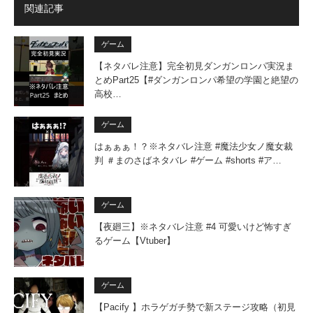
関連記事
ゲーム
【ネタバレ注意】完全初見ダンガンロンパ実況ま
とめPart25【#ダンガンロンパ希望の学園と絶望の
高校…
ゲーム
はぁぁぁ！？※ネタバレ注意 #魔法少女ノ魔女裁
判 ＃まのさばネタバレ #ゲーム #shorts #ア…
ゲーム
【夜廻三】※ネタバレ注意 #4 可愛いけど怖すぎ
るゲーム【Vtuber】
ゲーム
【Pacify 】ホラゲガチ勢で新ステージ攻略（初見