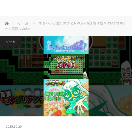
ホーム
ゲーム
ネタバレが激しすぎるRPG2-76話切り抜き #shorts #ゲ
ーム実況 #vtuber
ゲーム
2025.10.20