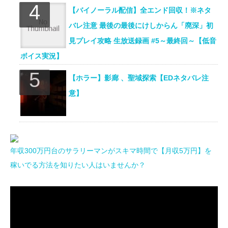
【バイノーラル配信】全エンド回収！※ネタ
バレ注意 最後の最後にけしからん「廃深」初
見プレイ攻略 生放送録画 #5～最終回～【低音
ボイス実況】
【ホラー】影廊 、聖域探索【EDネタバレ注
意】
年収300万円台のサラリーマンがスキマ時間で【月収5万円】を
稼いでる方法を知りたい人はいませんか？