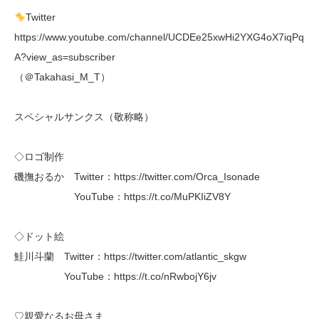
Twitter
https://www.youtube.com/channel/UCDEe25xwHi2YXG4oX7iqPq
A?view_as=subscriber
（＠Takahasi_M_T）
スペシャルサンクス（敬称略）
◇ロゴ制作
磯撫おるか Twitter：https://twitter.com/Orca_Isonade
YouTube：https://t.co/MuPKIiZV8Y
◇ドット絵
鮭川斗蘭 Twitter：https://twitter.com/atlantic_skgw
YouTube：https://t.co/nRwbojY6jv
♡親愛なるお母さま