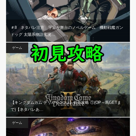
＃8 ネタバレ注意 宇宙が舞台のノベルゲーム 機動戦艦ガン
ドッグ 太陽系物語実況…
ゲーム
【キングダムカム デリバランス2】初見攻略 ①(OP～馬GETま
で)【ネタバレあ…
ゲーム