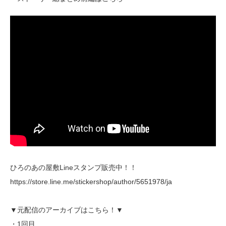
ひろのあの屋敷Lineスタンプ販売中！！
https://store.line.me/stickershop/author/5651978/ja
▼元配信のアーカイブはこちら！▼
・1回目