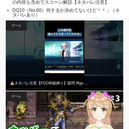
の内容も含めてスコーン解説【ネタバレ注意】
DQ10（No.60）何するか決めてないけど＾＾；（ネ
タバレあり）
ゲーム
ネタバレ注意【FGO和鯖縛り】疑問 #fgo …
ゲーム