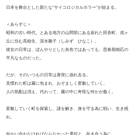
日本を舞台とした新たな“サイコロジカルホラー”が始まる。
＜あらすじ＞
昭和の古い時代。とある地方の山間部にある寂れた田舎町、戎ヶ
丘に住む高校生、深水雛子（しみず ひなこ）。
彼女の日常は、ぼんやりとした灰色ではあっても、思春期相応の
平凡なものだった。
だが、そのいつもの日常は唐突に崩れ去る。
見慣れた町は霧に包まれ、おぞましく変貌していく。
人の気配は消え、代わって、霧の中に奇怪な何かが蠢く。
変貌していく町を探索し、謎を解き、身を守る為に戦い、生き残
れ。
向かい合わなければならなかった選択と、向き合う為に。