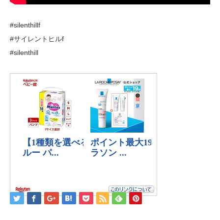
#silenthillf
#サイレントヒルf
#silenthill