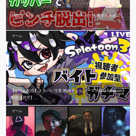
念願の FF6 ピクセルリマスター オペラで失敗するのを試し
たい！ ストーリーネ…
ゲーム
【ゲーム配信】ネタバレ注意 映画チェンソーマン語りSplatoon3
配信【月守】…
ゲーム