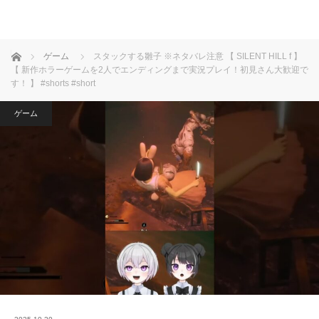
ホーム
ゲーム
スタックする雛子 ※ネタバレ注意 【 SILENT HILL f 】
【 新作ホラーゲームを2人でエンディングまで実況プレイ！初見さん大歓迎で
す！ 】 #shorts #short
ゲーム