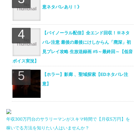
意ネタバレあり！》
【バイノーラル配信】全エンド回収！※ネタ
バレ注意 最後の最後にけしからん「廃深」初
見プレイ攻略 生放送録画 #5～最終回～【低音
ボイス実況】
【ホラー】影廊 、聖域探索【EDネタバレ注
意】
年収300万円台のサラリーマンがスキマ時間で【月収5万円】を
稼いでる方法を知りたい人はいませんか？