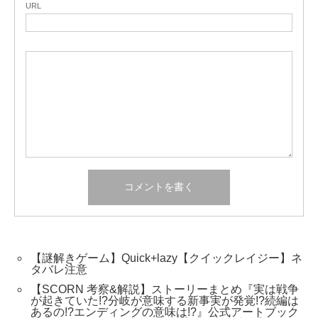
URL
【謎解きゲーム】Quick+lazy【クイックレイジー】ネ
タバレ注意
【SCORN 考察&解説】ストーリーまとめ『実は戦争
が起きていた!?分岐が意味する新事実が発覚!?続編は
あるの!?エンディングの意味は!?』公式アートブック