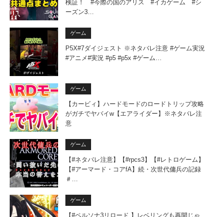
検証！ #今際の国のアリス #イカゲーム #シ
ーズン3…
ゲーム
P5X#7ダイジェスト ※ネタバレ注意 #ゲーム実況
#アニメ#実況 #p5 #p5x #ゲーム…
ゲーム
【カービィ】ハードモードのロードトリップ攻略
がガチでヤバイw【エアライダー】※ネタバレ注
意
ゲーム
【#ネタバレ注意】【#rpcs3】【#レトロゲーム】
【#アーマード・コアfA】続・次世代傭兵の記録
＃…
ゲーム
【#ペルソナ3リロード 】レベリングも再開じゃ