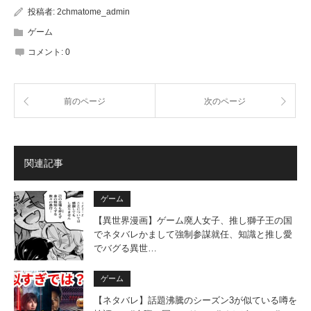
投稿者:
2chmatome_admin
ゲーム
コメント:
0
前のページ
次のページ
関連記事
ゲーム
【異世界漫画】ゲーム廃人女子、推し獅子王の国
でネタバレかまして強制参謀就任、知識と推し愛
でバグる異世…
ゲーム
【ネタバレ】話題沸騰のシーズン3が似ている噂を