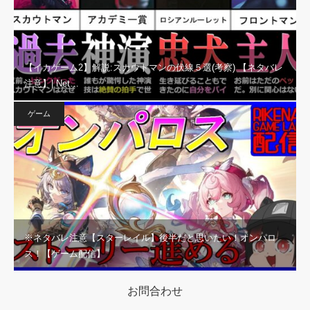
【イカゲーム2】解説:スカウトマンの伏線５選(考察) 【ネタバレ
注意】| Net…
ゲーム
※ネタバレ注意【スターレイル】後半だと思いたい！オンパロ
ス！【ゲーム配信】
お問合わせ