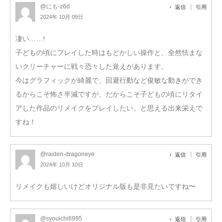
@にも-z6d
返信
引用
2024年 10月 09日
凄い……!
子どもの頃にプレイした時はもどかしい操作と、全然怯まな
いクリーチャーに戦々恐々した覚えがあります。
今はグラフィックが綺麗で、回避行動など俊敏な動きができ
るからこそ怖さ半減ですが、だからこそ子どもの頃にリタイ
アした作品のリメイクをプレイしたい、と思える出来栄えで
すね！
@raiden-dragoneye
返信
引用
2024年 10月 10日
リメイクも嬉しいけどオリジナル版も是非見たいですね〜
@syouichi6995
返信
引用