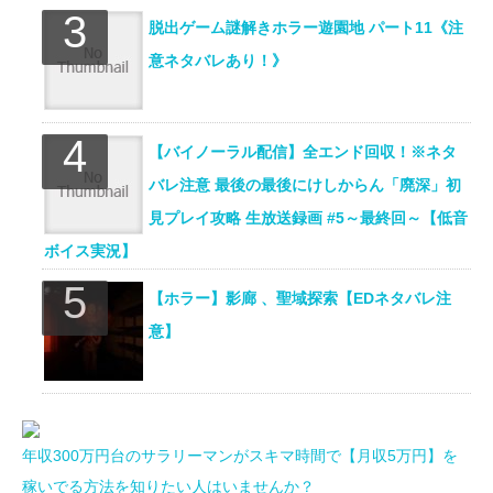
脱出ゲーム謎解きホラー遊園地 パート11《注
意ネタバレあり！》
【バイノーラル配信】全エンド回収！※ネタ
バレ注意 最後の最後にけしからん「廃深」初
見プレイ攻略 生放送録画 #5～最終回～【低音
ボイス実況】
【ホラー】影廊 、聖域探索【EDネタバレ注
意】
年収300万円台のサラリーマンがスキマ時間で【月収5万円】を
稼いでる方法を知りたい人はいませんか？