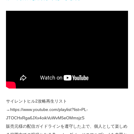
サイレントヒル2攻略再生リスト
→https://www.youtube.com/playlist?list=PL-
JTOCHxRga6JXx4oikVuWvM5eOMmsjzS
販売元様の配信ガイドラインを遵守した上で、個人として楽しめ