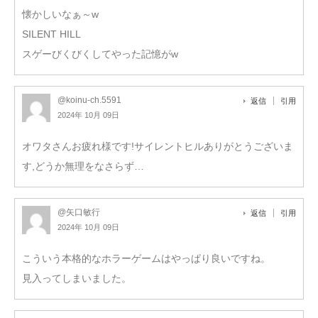
懐かしいなぁ～w
SILENT HILL
スゲーびくびくしてやった記憶がw
@koinu-ch.5591
返信
引用
2024年 10月 09日
オワタさんお疲れ様です!サイレントヒルありがとうございま
す,どうか無理をなさらず…
@矢口敏行
返信
引用
2024年 10月 09日
こういう本格的なホラーゲームはやっぱり良いですね。
見入ってしまいました。