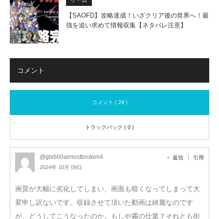
【SAOFD】攻略達成！いざクリア後の世界へ！最
強を追い求めて情報収集【ネタバレ注意】
コメント
コメント ( 24 )
トラックバック ( 0 )
@gtx660almostbroken4
返信
引用
2024年 10月 09日
画質が大幅に劣化してしまい、画面も暗くなってしまって大
変申し訳ないです。収録させて頂いた動画は綺麗なのです
が、どうしてこうなったのか。もしや霧の仕業？それとも街