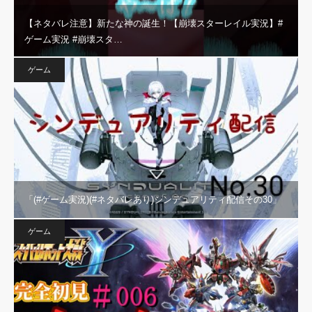
【ネタバレ注意】新たな神の誕生！【崩壊スターレイル実況】#
ゲーム実況 #崩壊スタ…
ゲーム
「(#ゲーム実況)(#ネタバレあり)シンデュアリティ配信その30」
ゲーム