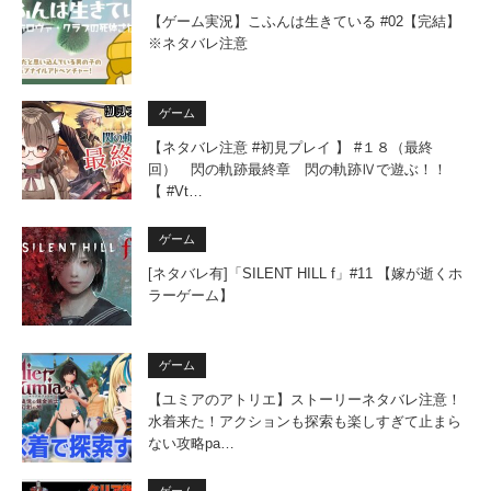
【ゲーム実況】こふんは生きている #02【完結】
※ネタバレ注意
ゲーム
【ネタバレ注意 #初見プレイ 】 #１８（最終
回） 閃の軌跡最終章 閃の軌跡Ⅳで遊ぶ！！
【 #Vt…
ゲーム
[ネタバレ有]「SILENT HILL f」#11 【嫁が逝くホ
ラーゲーム】
ゲーム
【ユミアのアトリエ】ストーリーネタバレ注意！
水着来た！アクションも探索も楽しすぎて止まら
ない攻略pa…
ゲーム