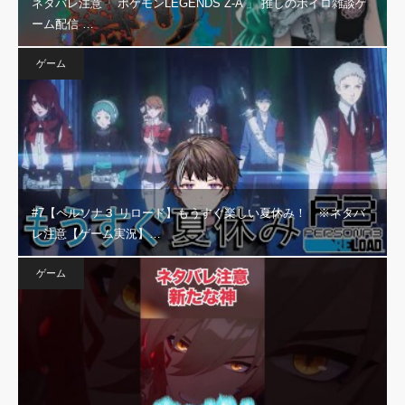
ネタバレ注意「 ポケモンLEGENDS Z-A 」 推しのボイロ雑談ゲ
ーム配信 …
ゲーム
#7【ペルソナ３ リロード】もうすぐ楽しい夏休み！ ※ネタバ
レ注意【ゲーム実況】…
ゲーム