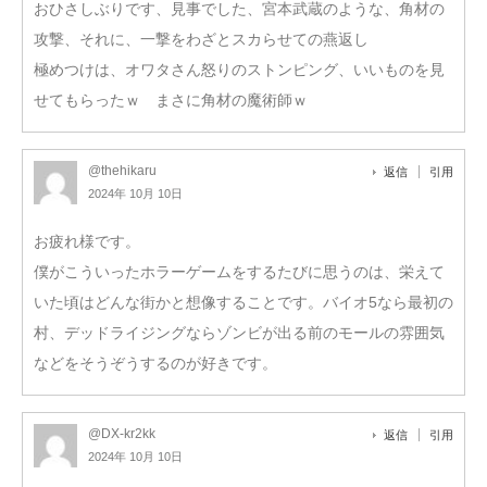
おひさしぶりです、見事でした、宮本武蔵のような、角材の
攻撃、それに、一撃をわざとスカらせての燕返し
極めつけは、オワタさん怒りのストンピング、いいものを見
せてもらったｗ まさに角材の魔術師ｗ
@thehikaru
返信
引用
2024年 10月 10日
お疲れ様です。
僕がこういったホラーゲームをするたびに思うのは、栄えて
いた頃はどんな街かと想像することです。バイオ5なら最初の
村、デッドライジングならゾンビが出る前のモールの雰囲気
などをそうぞうするのが好きです。
@DX-kr2kk
返信
引用
2024年 10月 10日