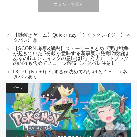
【謎解きゲーム】Quick+lazy【クイックレイジー】ネ
タバレ注意
【SCORN 考察&解説】ストーリーまとめ『実は戦争
が起きていた!?分岐が意味する新事実が発覚!?続編は
あるの!?エンディングの意味は!?』公式アートブック
の内容も含めてスコーン解説【ネタバレ注意】
DQ10（No.60）何するか決めてないけど＾＾；（ネ
タバレあり）
ゲーム