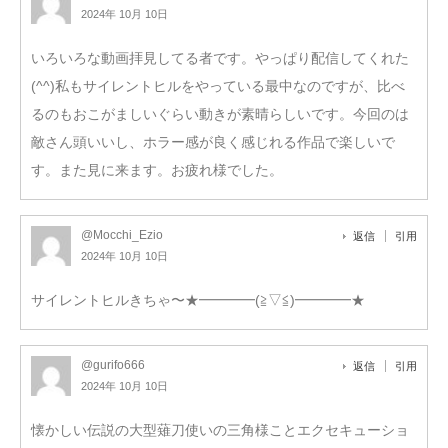
2024年 10月 10日
いろいろな動画拝見してる者です。やっぱり配信してくれた
(^^)私もサイレントヒルをやっている最中なのですが、比べ
るのもおこがましいぐらい動きが素晴らしいです。今回のは
敵さん頭いいし、ホラー感が良く感じれる作品で楽しいで
す。また見に来ます。お疲れ様でした。
@Mocchi_Ezio
返信
引用
2024年 10月 10日
サイレントヒルきちゃ〜★━━━━(≧▽≦)━━━━★
@gurifo666
返信
引用
2024年 10月 10日
懐かしい伝説の大型薙刀使いの三角様ことエクセキューショ