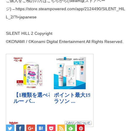
ご購入をご検討の方はこちらから(Steam版ストアペー
ジ)→https://store.steampowered.com/app/2124490/SILENT_HIL
L_2/?l=japanese
SILENT HILL 2 Copyright
©KONAMI / ©Konami Digital Entertainment All Rights Reserved.