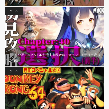
バレを…
ゲーム
【 #NIKKE ※ネタバレ注意】初見攻略！メインストーリー読み
Chapter…
ゲーム