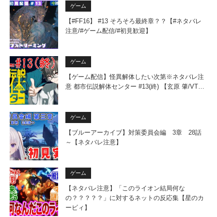
ゲーム
【#FF16】 #13 そろそろ最終章？？【#ネタバレ
注意/#ゲーム配信/#初見歓迎】
ゲーム
【ゲーム配信】怪異解体したい次第※ネタバレ注
意 都市伝説解体センター #13(終) 【玄原 肇/VT…
ゲーム
【ブルーアーカイブ】対策委員会編 3章 28話
～【ネタバレ注意】
ゲーム
【ネタバレ注意】「このライオン結局何な
の？？？？？」に対するネットの反応集【星のカ
ービィ】