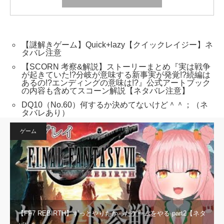
【謎解きゲーム】Quick+lazy【クイックレイジー】ネ
タバレ注意
【SCORN 考察&解説】ストーリーまとめ『実は戦争
が起きていた!?分岐が意味する新事実が発覚!?続編は
あるの!?エンディングの意味は!?』公式アートブック
の内容も含めてスコーン解説【ネタバレ注意】
DQ10（No.60）何するか決めてないけど＾＾；（ネ
タバレあり）
ゲーム
【FF7 REBIRTH】ずっとやりたかったゲームをやる part2【ネタ