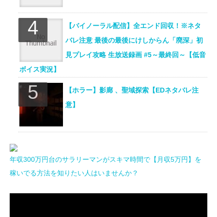
【バイノーラル配信】全エンド回収！※ネタ
バレ注意 最後の最後にけしからん「廃深」初
見プレイ攻略 生放送録画 #5～最終回～【低音
ボイス実況】
【ホラー】影廊 、聖域探索【EDネタバレ注
意】
年収300万円台のサラリーマンがスキマ時間で【月収5万円】を
稼いでる方法を知りたい人はいませんか？