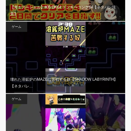
【月１スペシャル】#05 DK64 ドンキーコング64【ネタバレ注
意】
ゲーム
壊れた溶鉱炉のMAZEに苦戦する奴【SHADOW LABYRINTH】
【ネタバレ…
ゲーム