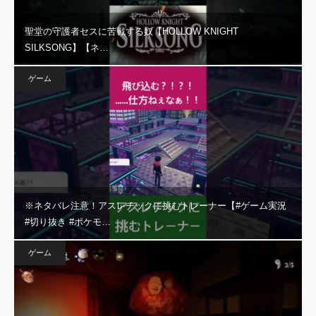
聖堂の守護者セスに苦戦する奴【HOLLOW KNIGHT
SILKSONG】【ネ…
ゲーム
※ネタバレ注意！アスレチックに挑むトレーナー【#ゲーム実況
#切り抜き #ポケモ…
ゲーム