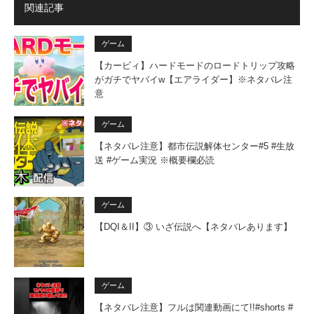
関連記事
ゲーム
【カービィ】ハードモードのロードトリップ攻略
がガチでヤバイw【エアライダー】※ネタバレ注
意
ゲーム
【ネタバレ注意】都市伝説解体センター#5 #生放
送 #ゲーム実況 ※概要欄必読
ゲーム
【DQI＆II】③ いざ伝説へ【ネタバレあります】
ゲーム
【ネタバレ注意】フルは関連動画にて!!#shorts #