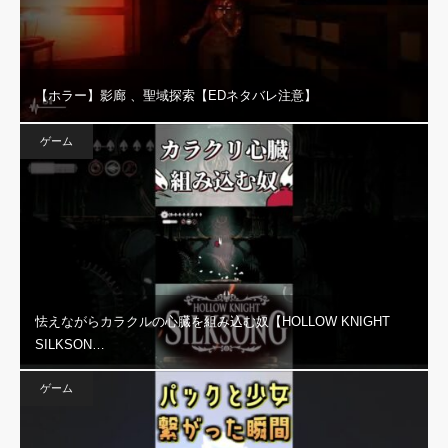
【ホラー】影廊 、聖域探索【EDネタバレ注意】
ゲーム
怯えながらカラクルの心臓を組み込む奴【HOLLOW KNIGHT
SILKSON…
ゲーム