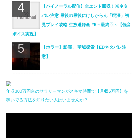
【バイノーラル配信】全エンド回収！※ネタ
バレ注意 最後の最後にけしからん「廃深」初
見プレイ攻略 生放送録画 #5～最終回～【低音
ボイス実況】
【ホラー】影廊 、聖域探索【EDネタバレ注
意】
年収300万円台のサラリーマンがスキマ時間で【月収5万円】を
稼いでる方法を知りたい人はいませんか？