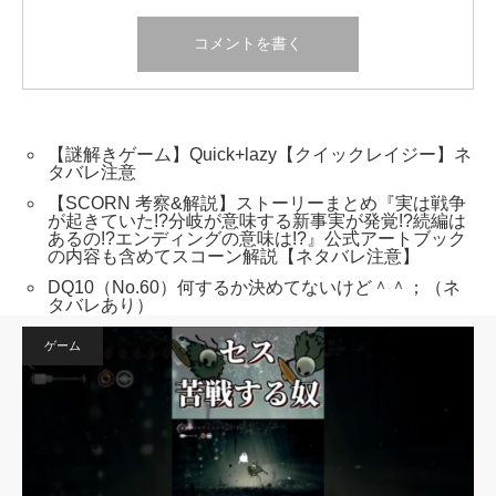
【謎解きゲーム】Quick+lazy【クイックレイジー】ネ
タバレ注意
【SCORN 考察&解説】ストーリーまとめ『実は戦争
が起きていた!?分岐が意味する新事実が発覚!?続編は
あるの!?エンディングの意味は!?』公式アートブック
の内容も含めてスコーン解説【ネタバレ注意】
DQ10（No.60）何するか決めてないけど＾＾；（ネ
タバレあり）
ゲーム