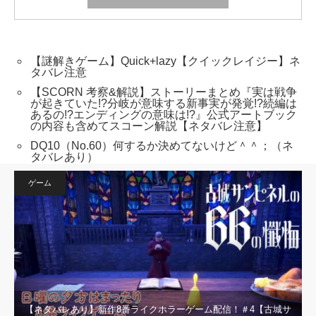
【謎解きゲーム】Quick+lazy【クイックレイジー】ネ
タバレ注意
【SCORN 考察&解説】ストーリーまとめ『実は戦争
が起きていた!?分岐が意味する新事実が発覚!?続編は
あるの!?エンディングの意味は!?』公式アートブック
の内容も含めてスコーン解説【ネタバレ注意】
DQ10（No.60）何するか決めてないけど＾＾；（ネ
タバレあり）
ゲーム
【ネタバレあり】新作8番ライクホラーゲーム配信！＃4【古城サ