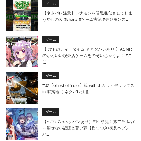
ゲーム
【ネタバレ注意】レナモンを暗黒進化させてしま
うやしのみ #shorts #ゲーム実況 #デジモンス…
ゲーム
【 けものティータイム ※ネタバレあり 】ASMR
のかわいい喫茶店ゲームをのぞいちゃうよ！ #こ
こ…
ゲーム
#02【Ghost of Yōtei】篤 with ホムラ・デラックス
in 蝦夷地【 ネタバレ注意…
ゲーム
【ヘブバン/ネタバレあり】#10 初見！第二章Day7
～消せない記憶と蒼い夢【樹つつき/初見ヘブン
バ…