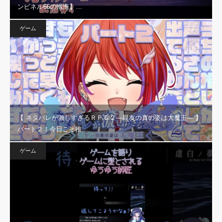
ンピネル66の懺悔】…
ゲーム
【 ネタバレが激しすぎるＲＰＧ２―親友の真の姿は大魔王― 】
パート２！今日こそ推…
ゲーム