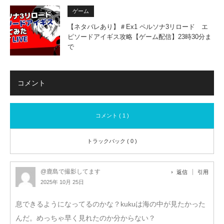
ゲーム
【ネタバレあり】＃Ex1 ペルソナ3リロード エ
ピソードアイギス攻略【ゲーム配信】23時30分ま
で
コメント
コメント ( 1 )
トラックバック ( 0 )
@鹿島で撮影してます
返信
引用
2025年 10月 25日
息できるようになってるのかな？kukuは海の中が見たかった
んだ。めっちゃ早く見れたのか分からない？