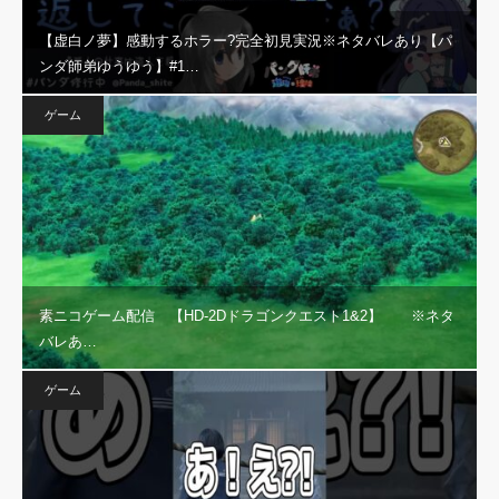
【虚白ノ夢】感動するホラー?完全初見実況※ネタバレあり【パ
ンダ師弟ゆうゆう】#1…
ゲーム
素ニコゲーム配信 【HD-2Dドラゴンクエスト1&2】 ※ネタ
バレあ…
ゲーム