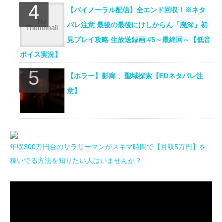
【バイノーラル配信】全エンド回収！※ネタ
バレ注意 最後の最後にけしからん「廃深」初
見プレイ攻略 生放送録画 #5～最終回～【低音
ボイス実況】
【ホラー】影廊 、聖域探索【EDネタバレ注
意】
年収300万円台のサラリーマンがスキマ時間で【月収5万円】を
稼いでる方法を知りたい人はいませんか？