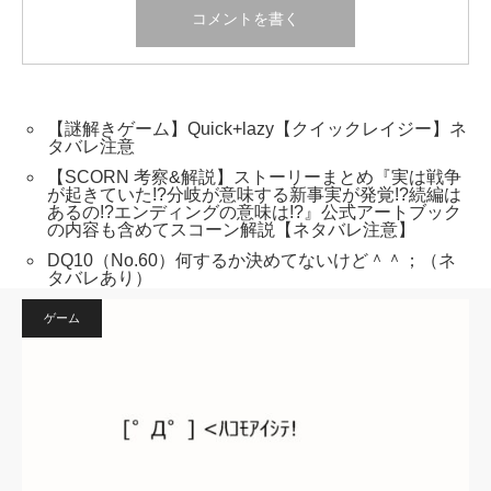
【謎解きゲーム】Quick+lazy【クイックレイジー】ネ
タバレ注意
【SCORN 考察&解説】ストーリーまとめ『実は戦争
が起きていた!?分岐が意味する新事実が発覚!?続編は
あるの!?エンディングの意味は!?』公式アートブック
の内容も含めてスコーン解説【ネタバレ注意】
DQ10（No.60）何するか決めてないけど＾＾；（ネ
タバレあり）
ゲーム