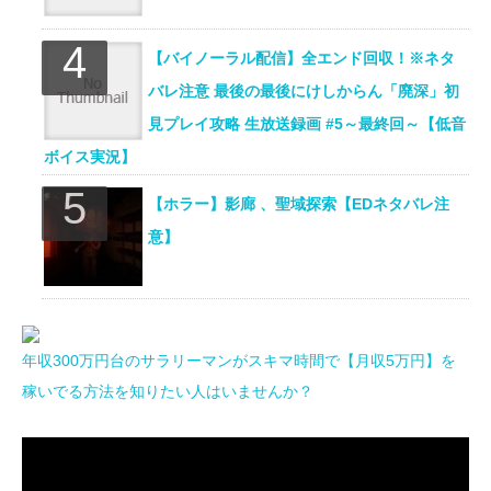
【バイノーラル配信】全エンド回収！※ネタ
バレ注意 最後の最後にけしからん「廃深」初
見プレイ攻略 生放送録画 #5～最終回～【低音
ボイス実況】
【ホラー】影廊 、聖域探索【EDネタバレ注
意】
年収300万円台のサラリーマンがスキマ時間で【月収5万円】を
稼いでる方法を知りたい人はいませんか？