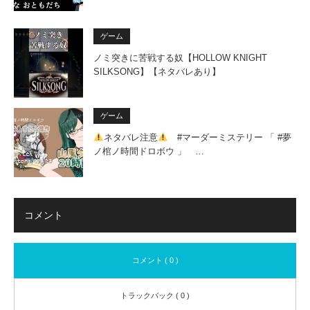
ゲーム
ノミ突きに苦戦する奴【HOLLOW KNIGHT
SILKSONG】【ネタバレあり】
ゲーム
ネタバレ注意
#マーダーミステリー 「 #夢
ノ棺ノ時間ドロボウ 」 …
コメント
コメント ( 0 )
トラックバック ( 0 )