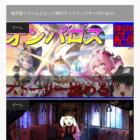
地平線？ゲームとかって噂のティアリングサーガやる(‘ω’…
ゲーム
※ネタバレ注意【スターレイル】後半だと思いたい！オンパロ
ス！【ゲーム配信】
ゲーム