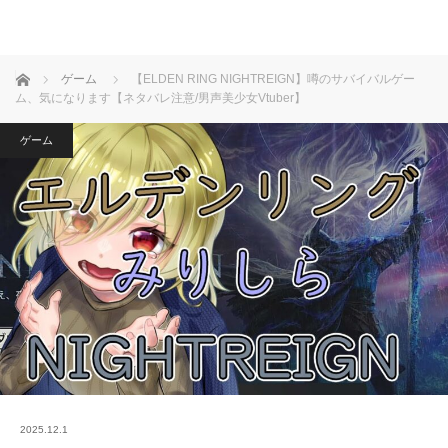
ホーム
ゲーム
【ELDEN RING NIGHTREIGN】噂のサバイバルゲー
ム、気になります【ネタバレ注意/男声美少女Vtuber】
ゲーム
2025.12.1