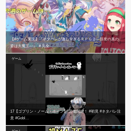
【#ゲーム実況】『ネタバレが激しすぎるＲＰＧ２―親友の真の
姿は大魔王―』 ＃完全…
ゲーム
17【ゴブリン・ノーム・ホーン】 労働開始！ #初見 #ネタバレ注
意 #Gobl…
ゲーム