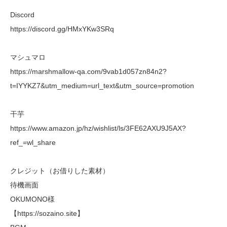
Discord
https://discord.gg/HMxYKw3SRq
マシュマロ
https://marshmallow-qa.com/9vab1d057zn84n2?
t=IYYKZ7&utm_medium=url_text&utm_source=promotion
干芋
https://www.amazon.jp/hz/wishlist/ls/3FE62AXU9J5AX?
ref_=wl_share
クレジット（お借りした素材）
待機画面
OKUMONO様
【https://sozaino.site】