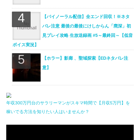
【バイノーラル配信】全エンド回収！※ネタ
バレ注意 最後の最後にけしからん「廃深」初
見プレイ攻略 生放送録画 #5～最終回～【低音
ボイス実況】
【ホラー】影廊 、聖域探索【EDネタバレ注
意】
年収300万円台のサラリーマンがスキマ時間で【月収5万円】を
稼いでる方法を知りたい人はいませんか？