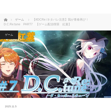
ホーム
ゲーム
【#DCRe /ネタバレ注意】我が青春再び！
D.C.Re:tune PART7 【ゲーム配信喫茶 紅葉】
ゲーム
2025.11.5