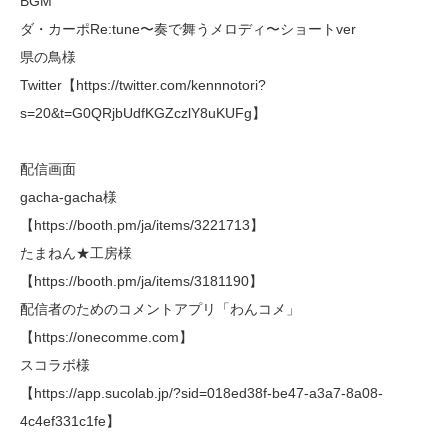
BGM
ダ・カーポRe:tune〜奏で舞うメロディ〜ショートver
県の鳥様
Twitter【https://twitter.com/kennnotori?
s=20&t=G0QRjbUdfKGZczlY8uKUFg】
配信画面
gacha-gacha様
【https://booth.pm/ja/items/3221713】
たまねん★工房様
【https://booth.pm/ja/items/3181190】
配信者のためのコメントアプリ「わんコメ」
【https://onecomme.com】
スコラボ様
【https://app.sucolab.jp/?sid=018ed38f-be47-a3a7-8a08-
4c4ef331c1fe】