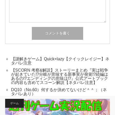
【謎解きゲーム】Quick+lazy【クイックレイジー】ネ
タバレ注意
【SCORN 考察&解説】ストーリーまとめ『実は戦争
が起きていた!?分岐が意味する新事実が発覚!?続編は
あるの!?エンディングの意味は!?』公式アートブック
の内容も含めてスコーン解説【ネタバレ注意】
DQ10（No.60）何するか決めてないけど＾＾；（ネ
タバレあり）
ゲーム