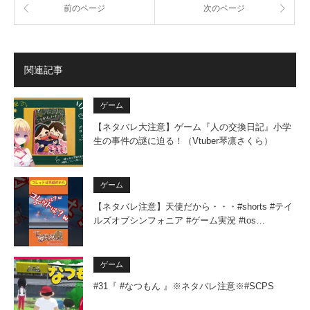
前のページ
次のページ
関連記事
ゲーム
【ネタバレ大注意】ゲーム『人の交換日記』小学
生の事件の謎に迫る！（Vtuber琴凛さくら）
ゲーム
【ネタバレ注意】天使だから・・・#shorts #テイ
ルズオブシンフォニア #ゲーム実況 #tos…
ゲーム
#31『 #なつもん 』※ネタバレ注意※#SCPS