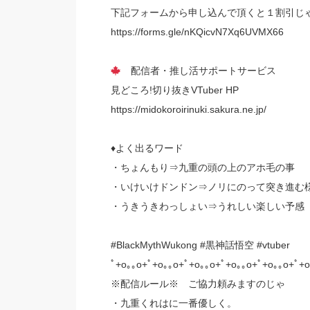
下記フォームから申し込んで頂くと１割引じ
https://forms.gle/nKQicvN7Xq6UVMX66
配信者・推し活サポートサービス
見どころ!切り抜きVTuber HP
https://midokoroirinuki.sakura.ne.jp/
♦よく出るワード
・ちょんもり⇒九重の頭の上のアホ毛の事
・いけいけドンドン⇒ノリにのって突き進む
・うきうきわっしょい⇒うれしい楽しい予感
#BlackMythWukong #黒神話悟空 #vtuber
ﾟ+o｡｡o+ﾟ+o｡｡o+ﾟ+o｡｡o+ﾟ+o｡｡o+ﾟ+o｡｡o+ﾟ+o
※配信ルール※ ご協力頼みますのじゃ
・九重くれはに一番優しく。