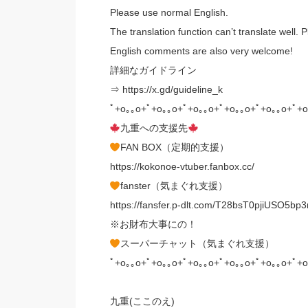
Please use normal English.
The translation function can’t translate well. 
English comments are also very welcome!
詳細なガイドライン
⇒ https://x.gd/guideline_k
ﾟ+o｡｡o+ﾟ+o｡｡o+ﾟ+o｡｡o+ﾟ+o｡｡o+ﾟ+o｡｡o+ﾟ+o
九重への支援先
FAN BOX（定期的支援）
https://kokonoe-vtuber.fanbox.cc/
fanster（気まぐれ支援）
https://fansfer.p-dlt.com/T28bsT0pjiUSO5bp
※お財布大事にの！
スーパーチャット（気まぐれ支援）
ﾟ+o｡｡o+ﾟ+o｡｡o+ﾟ+o｡｡o+ﾟ+o｡｡o+ﾟ+o｡｡o+ﾟ+o
九重(ここのえ)