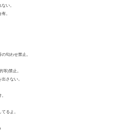
れない。
合有。
等の匂わせ禁止。
的等)禁止。
を出さない。
け。
してるよ。
n