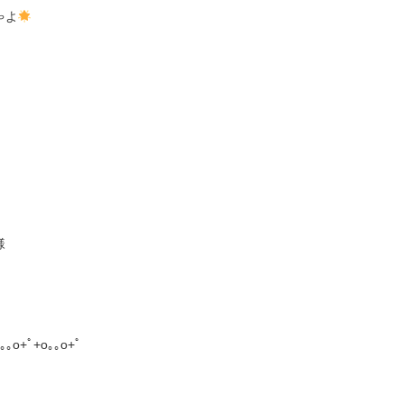
ゃよ
様
｡｡o+ﾟ+o｡｡o+ﾟ