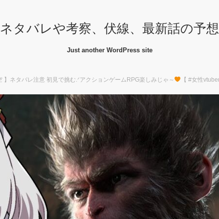
ネタバレや考察、伏線、最新話の予
Just another WordPress site
神話悟空 】ネタバレ注意 初見で挑む.ᐟアクションゲームRPG楽しみじゃ～
【 #女性vtub