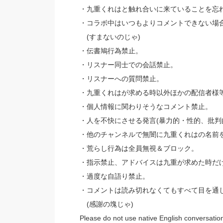
・九重くれはと触れ合いに来ていることを忘
・コラボ中はいつもよりコメントできない場
(すまないのじゃ)
・伝書鳩行為禁止。
・リスナー同士での会話禁止。
・リスナーへの質問禁止。
・九重くれはが求める時以外ほかの配信者様
・個人情報に関わりそうなコメント禁止。
・人を不快にさせる発言(暴力的・性的、批判
・他のチャンネルで無闇に九重くれはの名前
・荒らし行為は全員無視＆ブロック。
・指示禁止、アドバイスは九重が求めた時だ
・過度な自語り禁止。
・コメントは読み切れなくてもすべて目を通
(感謝の塊じゃ)
Please do not use native English conversatio