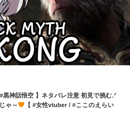
 / #黒神話悟空 】ネタバレ注意 初見で挑む.ᐟ
じゃ～
【 #女性vtuber / #ここのえらい