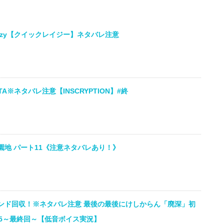
lazy【クイックレイジー】ネタバレ注意
A※ネタバレ注意【INSCRYPTION】#終
地 パート11《注意ネタバレあり！》
ンド回収！※ネタバレ注意 最後の最後にけしからん「廃深」初
#5～最終回～【低音ボイス実況】