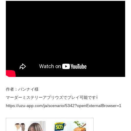
作者：バンナイ様
マーダーミステリーアプリウズでプレイ可能です⇩
https://uzu-app.com/ja/scenario/5342?openExternalBrowser=1