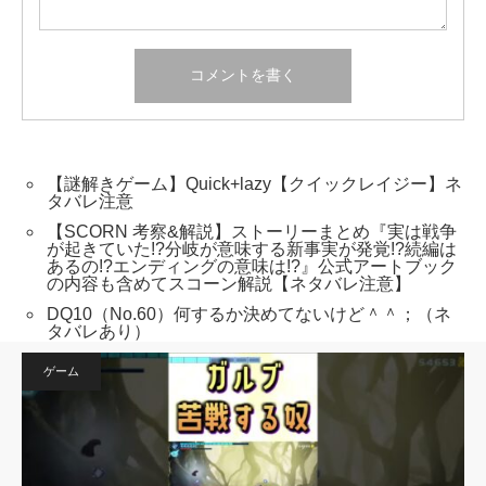
【謎解きゲーム】Quick+lazy【クイックレイジー】ネ
タバレ注意
【SCORN 考察&解説】ストーリーまとめ『実は戦争
が起きていた!?分岐が意味する新事実が発覚!?続編は
あるの!?エンディングの意味は!?』公式アートブック
の内容も含めてスコーン解説【ネタバレ注意】
DQ10（No.60）何するか決めてないけど＾＾；（ネ
タバレあり）
ゲーム