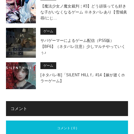
【魔法少女ノ魔女裁判￤#3】どう頑張っても好き
な子がいなくなるゲーム ※ネタバレあり【雪城眞
尋/にじ…
ゲーム
サバゲーマーによるゲーム配信（PS5版）
【BF6】（ネタバレ注意）少しマルチやっていく
ぅ♪
ゲーム
[ネタバレ有]「SILENT HILL f」#14【嫁が逝くホ
ラーゲーム】
コメント
コメント ( 0 )