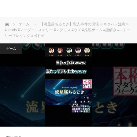
ホーム
ゲーム
【流星落ちるとき】殺人事件の現場 ※ネタバレ注意※
#shorts #マーダーミステリー #マダミス #ウズ #推理ゲーム #謎解き #ストー
リープレイング #ボドゲ
ゲーム