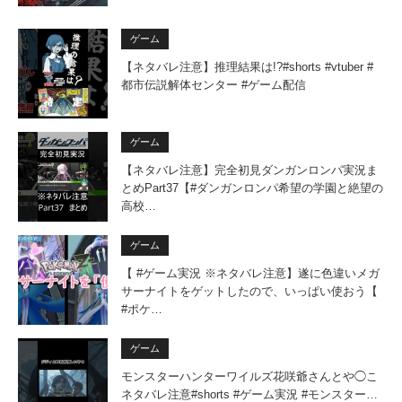
ゲーム
【ネタバレ注意】推理結果は!?#shorts #vtuber #
都市伝説解体センター #ゲーム配信
ゲーム
【ネタバレ注意】完全初見ダンガンロンパ実況ま
とめPart37【#ダンガンロンパ希望の学園と絶望の
高校…
ゲーム
【 #ゲーム実況 ※ネタバレ注意】遂に色違いメガ
サーナイトをゲットしたので、いっぱい使おう【
#ポケ…
ゲーム
モンスターハンターワイルズ花咲爺さんとや◯こ
ネタバレ注意#shorts #ゲーム実況 #モンスター…