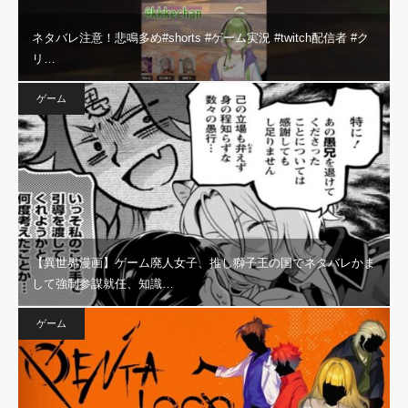
ネタバレ注意！悲鳴多め#shorts #ゲーム実況 #twitch配信者 #ク
リ…
ゲーム
【異世界漫画】ゲーム廃人女子、推し獅子王の国でネタバレかま
して強制参謀就任、知識…
ゲーム