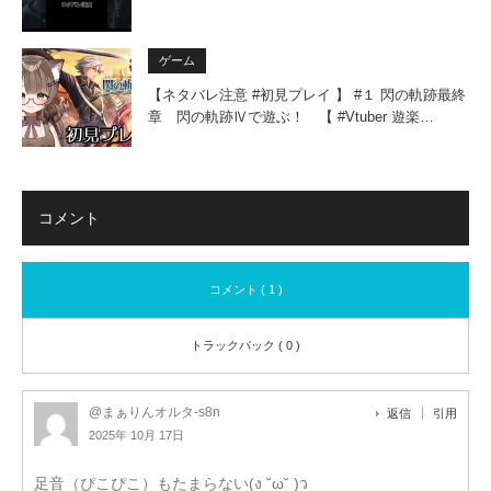
ゲーム
【ネタバレ注意 #初見プレイ 】 #１ 閃の軌跡最終
章 閃の軌跡Ⅳで遊ぶ！ 【 #Vtuber 遊楽…
コメント
コメント ( 1 )
トラックバック ( 0 )
@まぁりんオルタ-s8n
返信
引用
2025年 10月 17日
足音（ぴこぴこ）もたまらない(ง ˘ω˘ )ว