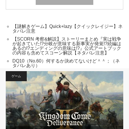
【謎解きゲーム】Quick+lazy【クイックレイジー】ネ
タバレ注意
【SCORN 考察&解説】ストーリーまとめ『実は戦争
が起きていた!?分岐が意味する新事実が発覚!?続編は
あるの!?エンディングの意味は!?』公式アートブック
の内容も含めてスコーン解説【ネタバレ注意】
DQ10（No.60）何するか決めてないけど＾＾；（ネ
タバレあり）
ゲーム