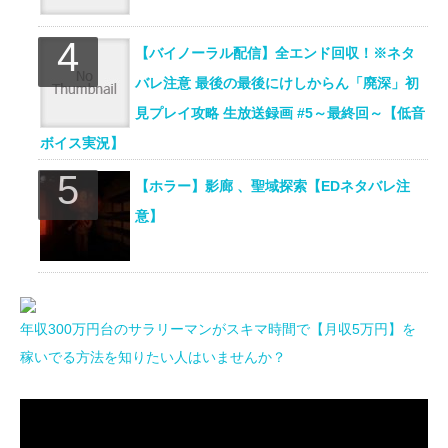
【バイノーラル配信】全エンド回収！※ネタ
バレ注意 最後の最後にけしからん「廃深」初
見プレイ攻略 生放送録画 #5～最終回～【低音
ボイス実況】
【ホラー】影廊 、聖域探索【EDネタバレ注
意】
年収300万円台のサラリーマンがスキマ時間で【月収5万円】を
稼いでる方法を知りたい人はいませんか？