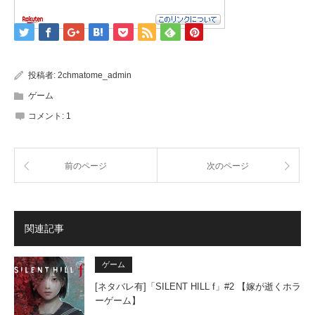
投稿者:
2chmatome_admin
ゲーム
コメント:
1
前のページ
次のページ
関連記事
ゲーム
[ネタバレ有]「SILENT HILL f」#2 【嫁が逝くホラ
ーゲーム】