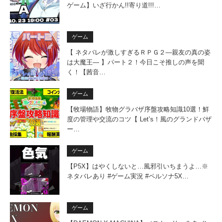
ゲーム】いざ行かん!!寄り道!!!…
ゲーム
【 ネタバレが激しすぎるＲＰＧ２―親友の真の姿
は大魔王― 】パート２！今日こそ推しの声を聞
く！【茜音…
ゲーム
【牧場物語】牧物グラバザ序盤攻略知識10選！鮮
度の管理や交流のコツ【 Let’s！風のグランドバザ
ー…
ゲーム
【P5X】はやくしないと…風邪引いちまうよ…※
ネタバレあり #ゲーム実況 #ペルソナ5X…
ゲーム