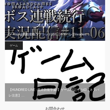
[V Rising]残酷攻略:Vブラッド続行 [ネタバレ][Invaders o…
ゲーム
【HUNDRED LINE -最終防衛学園-】ゲーム日記その43【ネタバ
レ注意】…
お問合わせ