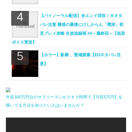
【バイノーラル配信】全エンド回収！※ネタ
バレ注意 最後の最後にけしからん「廃深」初
見プレイ攻略 生放送録画 #5～最終回～【低音
ボイス実況】
【ホラー】影廊 、聖域探索【EDネタバレ注
意】
年収300万円台のサラリーマンがスキマ時間で【月収5万円】を
稼いでる方法を知りたい人はいませんか？