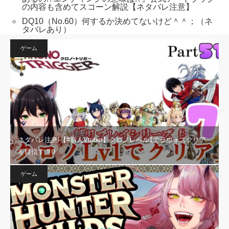
の内容も含めてスコーン解説【ネタバレ注意】
DQ10（No.60）何するか決めてないけど＾＾；（ネ
タバレあり）
ゲーム
ネタバレ注意!【#新人Vtuber】クロノレベル1でラヴォスクリア
を目指す #０…
ゲーム