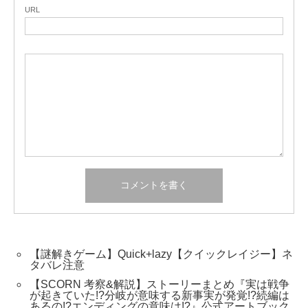
URL
【謎解きゲーム】Quick+lazy【クイックレイジー】ネ
タバレ注意
【SCORN 考察&解説】ストーリーまとめ『実は戦争
が起きていた!?分岐が意味する新事実が発覚!?続編は
あるの!?エンディングの意味は!?』公式アートブック