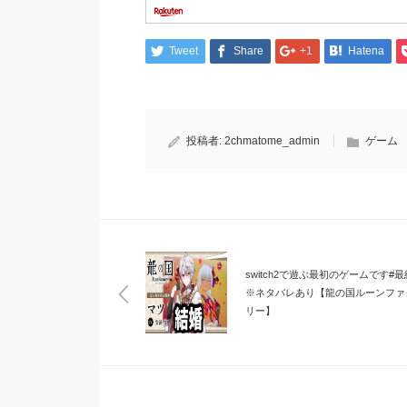
Tweet
Share
+1
Hatena
投稿者:
2chmatome_admin
ゲーム
switch2で遊ぶ最初のゲームです#
※ネタバレあり【龍の国ルーンファ
リー】