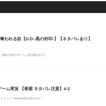
奪われる奴【D.D.-黒の封印-】【ネタバレあり】
.#黒の封印 #ゲーム実況新'sD.D…
ゲーム実況 【夜廻 ネタバレ注意】4-2
ェア #nintendoswitch #ゲ…