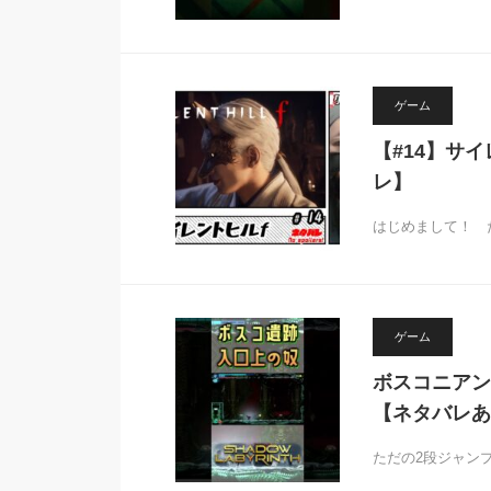
ゲーム
【#14】サ
レ】
はじめまして！ 
ゲーム
ボスコニアン遺
【ネタバレあり
ただの2段ジャンプじゃ