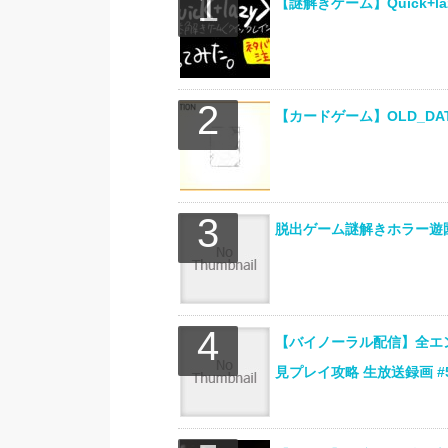
【謎解きゲーム】Quick+
【カードゲーム】OLD_DAT
脱出ゲーム謎解きホラー遊園
【バイノーラル配信】全エ
見プレイ攻略 生放送録画 