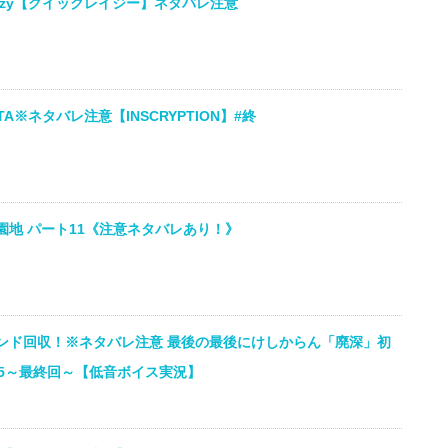
lazy【クイックレイジー】ネタバレ注意
A※ネタバレ注意【INSCRYPTION】#終
地 パート11《注意ネタバレあり！》
ンド回収！※ネタバレ注意 最後の最後にけしからん「廃深」初
#5～最終回～【低音ボイス実況】