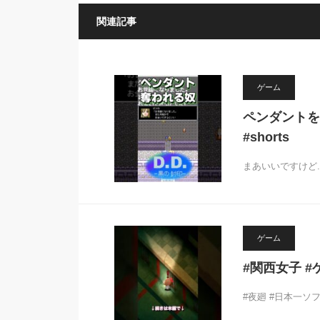
関連記事
ゲーム
ペンダントを
#shorts
まあいいですけど..
ゲーム
#関西女子 #
#夜廻 #日本一ソフトウ