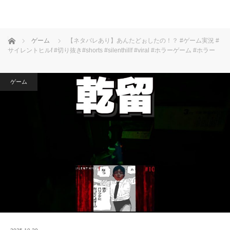
ホーム
ゲーム
【ネタバレあり】あんたどぉしたの！？ #ゲーム実況 #
サイレントヒルf #切り抜き#shorts #silenthillf #viral #ホラーゲーム #ホラー
ゲーム