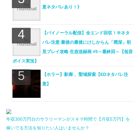
意ネタバレあり！》
【バイノーラル配信】全エンド回収！※ネタ
バレ注意 最後の最後にけしからん「廃深」初
見プレイ攻略 生放送録画 #5～最終回～【低音
ボイス実況】
【ホラー】影廊 、聖域探索【EDネタバレ注
意】
年収300万円台のサラリーマンがスキマ時間で【月収5万円】を
稼いでる方法を知りたい人はいませんか？