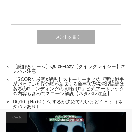
【謎解きゲーム】Quick+lazy【クイックレイジー】ネ
タバレ注意
【SCORN 考察&解説】ストーリーまとめ『実は戦争
が起きていた!?分岐が意味する新事実が発覚!?続編は
あるの!?エンディングの意味は!?』公式アートブック
の内容も含めてスコーン解説【ネタバレ注意】
DQ10（No.60）何するか決めてないけど＾＾；（ネ
タバレあり）
ゲーム