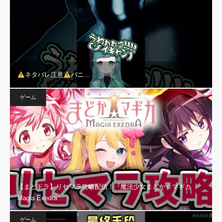
ネタバレ注意
パニ…
ゲーム
【まどドラ】リセマラ攻略配信！『魔法少女まどか☆マギカ
Magia Exedra…
ゲーム