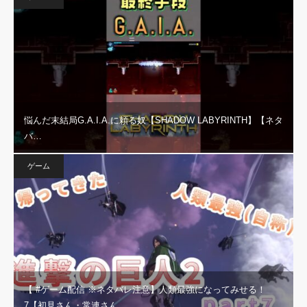
悩んだ末結局G.A.I.A.に頼る奴【SHADOW LABYRINTH】【ネタ
バ…
ゲーム
【 #ゲーム配信 ※ネタバレ注意】人類最強になってみせる！
7【初見さん・常連さん…