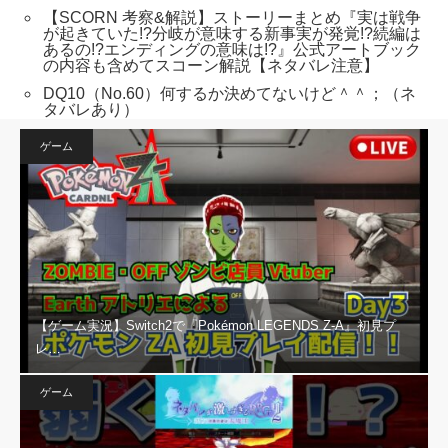
【SCORN 考察&解説】ストーリーまとめ『実は戦争
が起きていた!?分岐が意味する新事実が発覚!?続編は
あるの!?エンディングの意味は!?』公式アートブック
の内容も含めてスコーン解説【ネタバレ注意】
DQ10（No.60）何するか決めてないけど＾＾；（ネ
タバレあり）
ゲーム
【ゲーム実況】Switch2で『Pokémon LEGENDS Z-A』初見プ
レ…
ゲーム