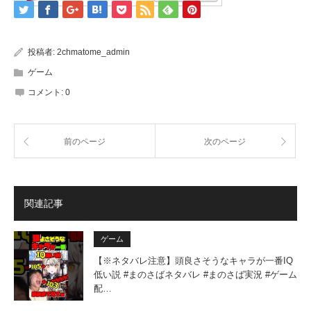
投稿者:
2chmatome_admin
ゲーム
コメント:
0
前のページ
次のページ
関連記事
ゲーム
【※ネタバレ注意】頭良さそうなキャラが一番IQ
低い説 #まのさばネタバレ #まのさば実況 #ゲーム
配…