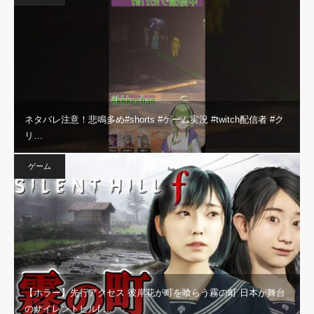
ネタバレ注意！悲鳴多め#shorts #ゲーム実況 #twitch配信者 #ク
リ…
ゲーム
【ホラー】先行アクセス 彼岸花が町を喰らう霧の町 日本が舞台
のサイレントヒルf …