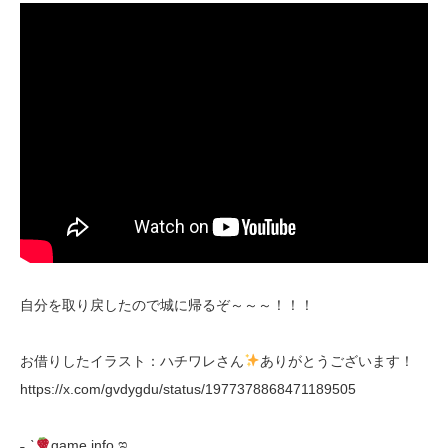
自分を取り戻したので城に帰るぞ～～～！！！
お借りしたイラスト：ハチワレさん
ありがとうございます！
https://x.com/gvdygdu/status/1977378868471189505
˗ˏˋ
game info ಇ