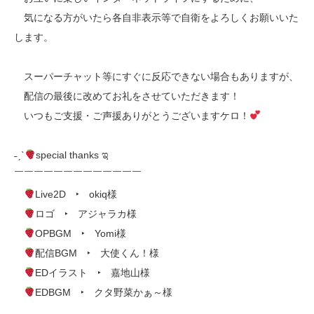
気になる方がいたら各自非表示等で自衛をよろしくお願いいた
します。
スーパーチャット等にすぐに反応できない場合もありますが、
配信の最後に改めてお礼をさせていただきます！
いつもご支援・ご声援ありがとうございますケロ！
˗ˏˋ
special thanks ಇ
￣￣￣￣￣￣￣￣￣￣￣￣￣
Live2D ‣ okiq様
ロゴ ‣ アジャラカ様
OPBGM ‣ Yomi様
配信BGM ‣ 大使くん！様
EDイラスト ‣ 嘉地山様
EDBGM ‣ クタ野菜かぁ～様