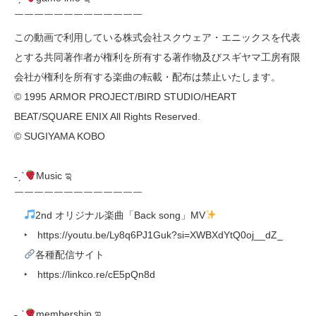
￣￣￣￣￣￣￣￣￣￣￣￣￣
この動画で利用している株式会社スクウェア・エニックスを代表
とする共同著作者が権利を所有する著作物及びスギヤマ工房有限
会社が権利を所有する楽曲の転載・配布は禁止いたします。
© 1995 ARMOR PROJECT/BIRD STUDIO/HEART
BEAT/SQUARE ENIX All Rights Reserved.
© SUGIYAMA KOBO
˗ˏˋ
Music ಇ
￣￣￣￣￣￣￣￣￣￣￣￣￣
2nd オリジナル楽曲「Back song」MV
‣ https://youtu.be/Ly8q6PJ1Guk?si=XWBXdYtQ0oj__dZ_
各種配信サイト
‣ https://linkco.re/cE5pQn8d
˗ˏˋ
membership ಇ