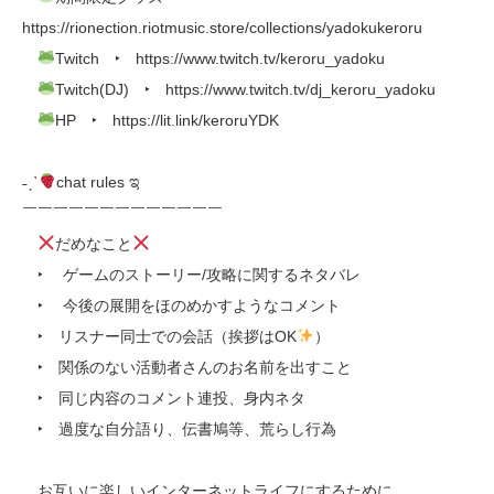
https://rionection.riotmusic.store/collections/yadokukeroru
Twitch ‣ https://www.twitch.tv/keroru_yadoku
Twitch(DJ) ‣ https://www.twitch.tv/dj_keroru_yadoku
HP ‣ https://lit.link/keroruYDK
˗ˏˋ
chat rules ಇ
￣￣￣￣￣￣￣￣￣￣￣￣￣
だめなこと
‣ ゲームのストーリー/攻略に関するネタバレ
‣ 今後の展開をほのめかすようなコメント
‣ リスナー同士での会話（挨拶はOK
）
‣ 関係のない活動者さんのお名前を出すこと
‣ 同じ内容のコメント連投、身内ネタ
‣ 過度な自分語り、伝書鳩等、荒らし行為
お互いに楽しいインターネットライフにするために、