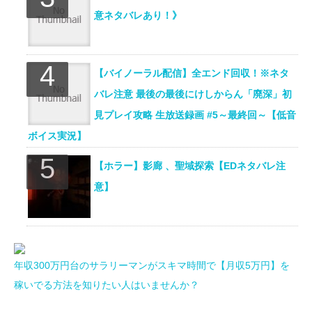
意ネタバレあり！》
【バイノーラル配信】全エンド回収！※ネタ
バレ注意 最後の最後にけしからん「廃深」初
見プレイ攻略 生放送録画 #5～最終回～【低音
ボイス実況】
【ホラー】影廊 、聖域探索【EDネタバレ注
意】
年収300万円台のサラリーマンがスキマ時間で【月収5万円】を
稼いでる方法を知りたい人はいませんか？