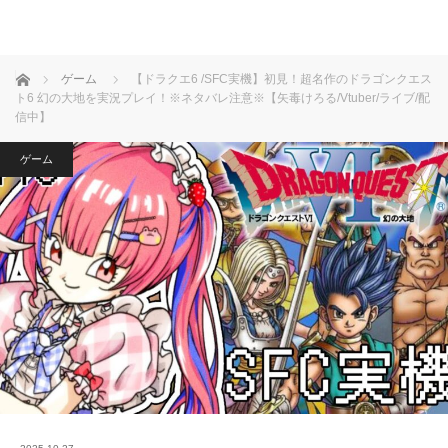
ホーム
ゲーム
【ドラクエ6 /SFC実機】初見！超名作のドラゴンクエス
ト6 幻の大地を実況プレイ！※ネタバレ注意※【矢毒けろる/Vtuber/ライブ/配
信中】
ゲーム