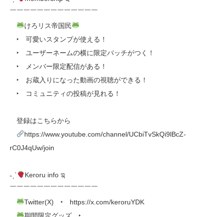
￣￣￣￣￣￣￣￣￣￣￣￣￣
けろリス帝国民
‣ 可愛いスタンプが使える！
‣ ユーザーネームの横に限定バッチがつく！
‣ メンバー限定配信がある！
‣ お蔵入りになった動画の視聴ができる！
‣ コミュニティの投稿が見れる！
登録はこちらから
https://www.youtube.com/channel/UCbiTvSkQi9lBcZ-
rC0J4qUw/join
˗ˏˋ
Keroru info ಇ
￣￣￣￣￣￣￣￣￣￣￣￣￣
Twitter(X) ‣ https://x.com/keroruYDK
期間限定グッズ ‣