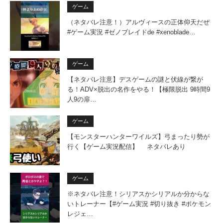
ゲーム
（ネタバレ注意！）アルヴィースの正体仰天だぜ
#ゲーム実況 #ゼノブレイドde #xenoblade…
ゲーム
【ネタバレ注意】デスゲームの謎と伏線が繋が
る！ADV×脱出の名作をやる！【極限脱出 9時間9
人9の扉…
ゲーム
【モンスターハンターワイルズ】弓まったり勢が
行く【ゲーム実況配信】 ネタバレあり
ゲーム
※ネタバレ注意！シリアスかシリアルか分からな
いトレーナー【#ゲーム実況 #切り抜き #ポケモン
レジェ…