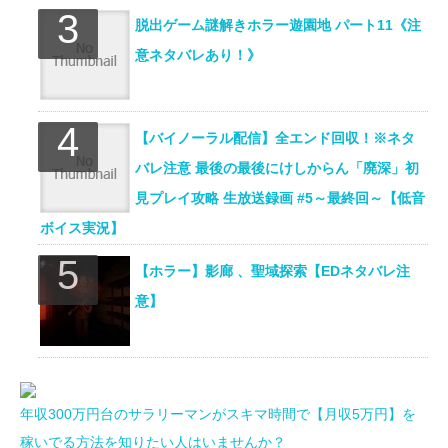
脱出ゲーム謎解きホラー遊園地 パート11《注
意ネタバレあり！》
【バイノーラル配信】全エンド回収！※ネタ
バレ注意 最後の最後にけしからん「廃深」初
見プレイ攻略 生放送録画 #5～最終回～【低音
ボイス実況】
【ホラー】影廊 、聖域探索【EDネタバレ注
意】
年収300万円台のサラリーマンがスキマ時間で【月収5万円】を
稼いでる方法を知りたい人はいませんか？