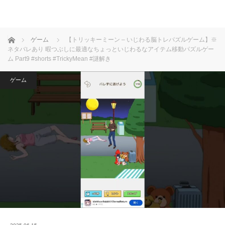
ホーム
ゲーム
【トリッキーミーン – いじわる脳トレパズルゲーム】※
ネタバレあり 暇つぶしに最適なちょっといじわるなアイテム移動パズルゲー
ム Part9 #shorts #TrickyMean #謎解き
ゲーム