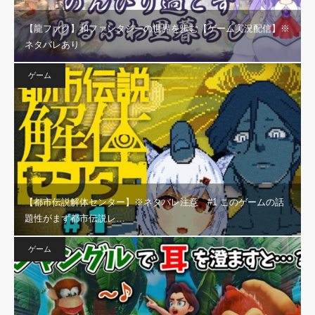
【龍ファク】和ファンタジーの世界を歩む【ゲーム実況配信】※
ネタバレあり
ゲーム
【都市伝説解体センター】※ネタバレ注意 #1 このゲームの話
題性がまず都市伝説レ…
ゲーム