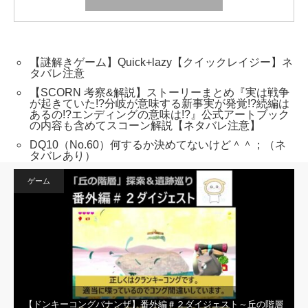
【謎解きゲーム】Quick+lazy【クイックレイジー】ネ
タバレ注意
【SCORN 考察&解説】ストーリーまとめ『実は戦争
が起きていた!?分岐が意味する新事実が発覚!?続編は
あるの!?エンディングの意味は!?』公式アートブック
の内容も含めてスコーン解説【ネタバレ注意】
DQ10（No.60）何するか決めてないけど＾＾；（ネ
タバレあり）
ゲーム
【ドンキーコングバナンザ】番外編＃２ダイジェスト～丘の階層