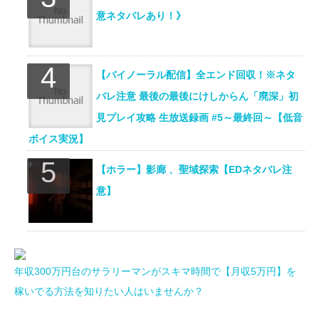
意ネタバレあり！》
【バイノーラル配信】全エンド回収！※ネタ
バレ注意 最後の最後にけしからん「廃深」初
見プレイ攻略 生放送録画 #5～最終回～【低音
ボイス実況】
【ホラー】影廊 、聖域探索【EDネタバレ注
意】
年収300万円台のサラリーマンがスキマ時間で【月収5万円】を
稼いでる方法を知りたい人はいませんか？