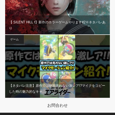
【 SILENT HILL f】新作のホラーゲームやります#2※ネタバレあ
り
ゲーム
【ネタバレ注意】原作では絶対見れない激レア!?マイクをコピー
した時の魅力的なキャ…
お問合わせ