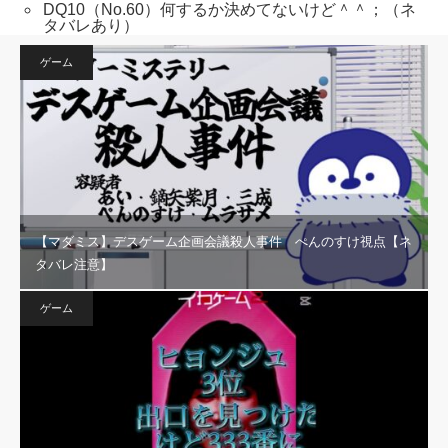
DQ10（No.60）何するか決めてないけど＾＾；（ネ
タバレあり）
ゲーム
【マダミス】デスゲーム企画会議殺人事件 ぺんのすけ視点【ネ
タバレ注意】
ゲーム