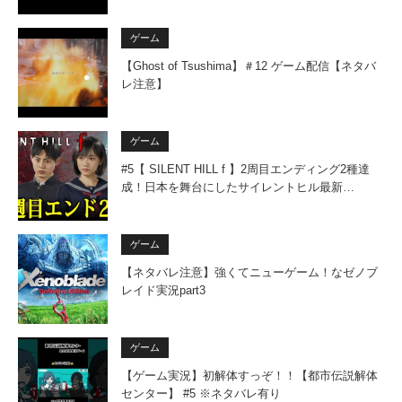
ゲーム
【Ghost of Tsushima】＃12 ゲーム配信【ネタバ
レ注意】
ゲーム
#5【 SILENT HILL f 】2周目エンディング2種達
成！日本を舞台にしたサイレントヒル最新…
ゲーム
【ネタバレ注意】強くてニューゲーム！なゼノブ
レイド実況part3
ゲーム
【ゲーム実況】初解体すっぞ！！【都市伝説解体
センター】 #5 ※ネタバレ有り