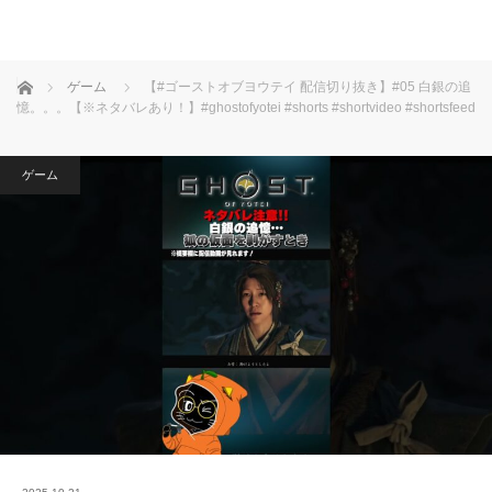
ホーム
ゲーム
【#ゴーストオブヨウテイ 配信切り抜き】#05 白銀の追
憶。。。【※ネタバレあり！】#ghostofyotei #shorts #shortvideo #shortsfeed
ゲーム