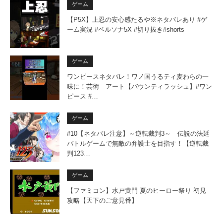
ゲーム
【P5X】上忍の安心感たるや※ネタバレあり #ゲ
ーム実況 #ペルソナ5X #切り抜き#shorts
ゲーム
ワンピースネタバレ！ワノ国うるティ麦わらの一
味に！芸術 アート【バウンティラッシュ】#ワン
ピース #…
ゲーム
#10【ネタバレ注意】～逆転裁判3～ 伝説の法廷
バトルゲームで無敵の弁護士を目指す！【逆転裁
判123…
ゲーム
【ファミコン】水戸黄門 夏のヒーロー祭り 初見
攻略【天下のご意見番】