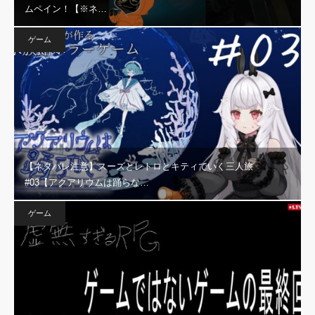
ムペイン！【※ネ…
ゲーム
【ネタバレ注意】スーズとレトロとキティでいく三人旅
#03【アクアリウムは踊らな…
ゲーム