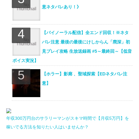
意ネタバレあり！》
【バイノーラル配信】全エンド回収！※ネタ
バレ注意 最後の最後にけしからん「廃深」初
見プレイ攻略 生放送録画 #5～最終回～【低音
ボイス実況】
【ホラー】影廊 、聖域探索【EDネタバレ注
意】
年収300万円台のサラリーマンがスキマ時間で【月収5万円】を
稼いでる方法を知りたい人はいませんか？