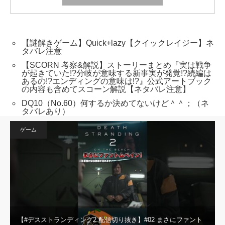
【謎解きゲーム】Quick+lazy【クイックレイジー】ネ
タバレ注意
【SCORN 考察&解説】ストーリーまとめ『実は戦争
が起きていた!?分岐が意味する新事実が発覚!?続編は
あるの!?エンディングの意味は!?』公式アートブック
の内容も含めてスコーン解説【ネタバレ注意】
DQ10（No.60）何するか決めてないけど＾＾；（ネ
タバレあり）
ゲーム
【#デスストランディング2 配信切り抜き】#02 まさにファント