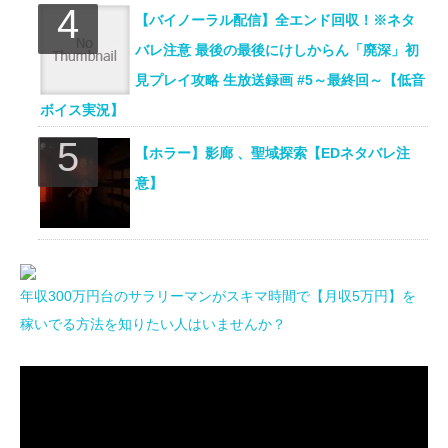
【バイノーラル配信】全エンド回収！※ネタ
バレ注意 最後の最後にけしからん「廃深」初
見プレイ攻略 生放送録画 #5～最終回～【低音
ボイス実況】
【ホラー】影廊 、聖域探索【EDネタバレ注
意】
年収300万円台のサラリーマンがスキマ時間で【月収5万円】を
稼いでる方法を知りたい人はいませんか？