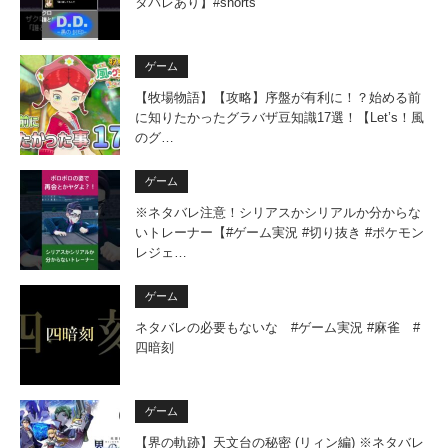
タバレあり】#shorts
ゲーム
【牧場物語】【攻略】序盤が有利に！？始める前
に知りたかったグラバザ豆知識17選！【Let’s！風
のグ…
ゲーム
※ネタバレ注意！シリアスかシリアルか分からな
いトレーナー【#ゲーム実況 #切り抜き #ポケモン
レジェ…
ゲーム
ネタバレの必要もないな #ゲーム実況 #麻雀 #
四暗刻
ゲーム
【界の軌跡】天文台の秘密 (リィン編) ※ネタバレ