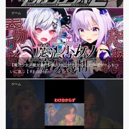
ト ※ネタバレあり【…
ゲーム
【魔法少女ノ魔女裁判】個人的にクラファンした待望ゲームをつ
いに遊ぶ【 #まのさば…
ゲーム