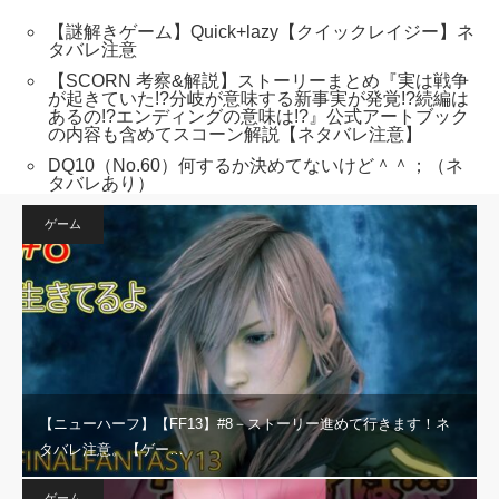
【謎解きゲーム】Quick+lazy【クイックレイジー】ネ
タバレ注意
【SCORN 考察&解説】ストーリーまとめ『実は戦争
が起きていた!?分岐が意味する新事実が発覚!?続編は
あるの!?エンディングの意味は!?』公式アートブック
の内容も含めてスコーン解説【ネタバレ注意】
DQ10（No.60）何するか決めてないけど＾＾；（ネ
タバレあり）
ゲーム
【ニューハーフ】【FF13】#8－ストーリー進めて行きます！ネ
タバレ注意。【ゲー…
ゲーム