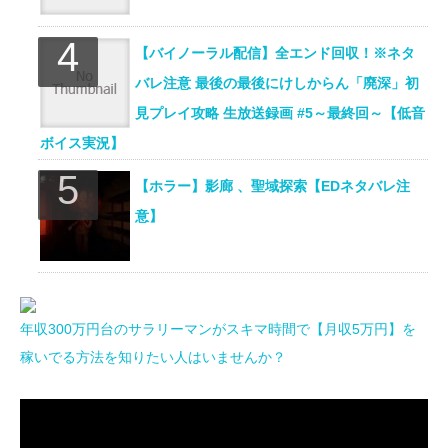
【バイノーラル配信】全エンド回収！※ネタ
バレ注意 最後の最後にけしからん「廃深」初
見プレイ攻略 生放送録画 #5～最終回～【低音
ボイス実況】
【ホラー】影廊 、聖域探索【EDネタバレ注
意】
年収300万円台のサラリーマンがスキマ時間で【月収5万円】を
稼いでる方法を知りたい人はいませんか？