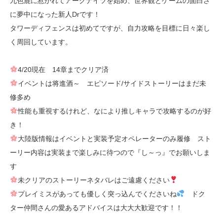
九色鹿に惹かれてアークナイツを始め、世界観とゲームの面白さ
に夢中になった新人Drです！
タワーディフェンスは初めてですが、自力攻略を目標に日々楽し
く周回しています。
4/20現在 14章までクリア済
イベントは将進酒～ エピソード/サイドストーリーはまだ未
修多め
性能も重視するけれど、なにより推しキャラで攻略するのが好
き！
大陸版情報はイベントと実装予定オペレーターのみ履修 スト
ーリー内容は実装まで楽しみに待つので『し～っ』でお願いしま
す
未クリアのストーリーネタバレはご遠慮ください
プレイミスがあっても優しく突っ込んでくださいね
ドク
ター仲間さんの愛あるアドバイスは大大大歓迎です！！