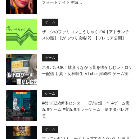
フォートナイト #for…
ゲーム
ザコシのファミコンこうりゃく#04【アトランチ
スの謎】【がっつり攻略!?】【プレミア公開】
ゲーム
ネタバレOK！駄弁りながら昔を懐かしむレトロゲ
ー配信【 真・女神転生 VTuber 河崎翆 ゲーム実…
ゲーム
#都市伝説解体センター CV古畑！？ #ゲーム実
況 #ゲーム #実況 #ホラーゲーム ※ネタバレ注
意…
ゲーム
真っ二つ!!(リトルナイトメア3)※ネタバレ注意 #