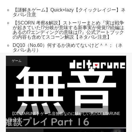
【謎解きゲーム】Quick+lazy【クイックレイジー】ネ
タバレ注意
【SCORN 考察&解説】ストーリーまとめ『実は戦争
が起きていた!?分岐が意味する新事実が発覚!?続編は
あるの!?エンディングの意味は!?』公式アートブック
の内容も含めてスコーン解説【ネタバレ注意】
DQ10（No.60）何するか決めてないけど＾＾；（ネ
タバレあり）
ゲーム
【DELTARUNE】ゲーム音無音なのに騒がしい男のDELTARUNE
#16【…