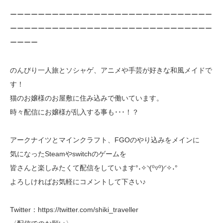
ーーーーーーーーーーーーーーーーーーーーーーーーーーーーー
ーーーーーーーーーーーーーーーーーーーーーーーーーーーーー
ーーーー
のんびり一人旅とソシャゲ、アニメや手芸が好きな和風メイドで
す！
猫のお嬢様のお屋敷に住み込みで働いています。
時々配信にお嬢様が乱入する事も･･･！？
アークナイツとマインクラフト、FGOのやり込みをメインに
気になったSteamやswitchのゲームを
皆さんと楽しみたくて配信をしています°˖✧◝(⁰▿⁰)◜✧˖°
よろしければお気軽にコメントして下さい♪
Twitter：https://twitter.com/shiki_traveller