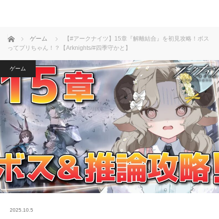
ホーム
ゲーム
【#アークナイツ】15章『解離結合』を初見攻略！ボス
ってプリちゃん！？【Arknights/#四季守かと】
ゲーム
2025.10.5