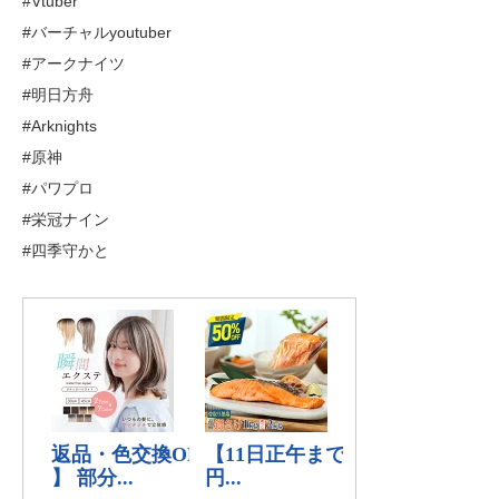
#Vtuber
#バーチャルyoutuber
#アークナイツ
#明日方舟
#Arknights
#原神
#パワプロ
#栄冠ナイン
#四季守かと