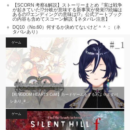
【SCORN 考察&解説】ストーリーまとめ『実は戦争
が起きていた!?分岐が意味する新事実が発覚!?続編は
あるの!?エンディングの意味は!?』公式アートブック
の内容も含めてスコーン解説【ネタバレ注意】
DQ10（No.60）何するか決めてないけど＾＾；（ネ
タバレあり）
ゲーム
【KINGDOM HEARTS CoM】カードゲームをするわよ※ネタバ
レあり_#…
ゲーム