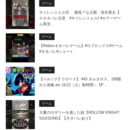
ゲーム
サイレントヒルf】 最低？な父親・深水寛太【
※ネタバレ注意 #サイレントヒルf #ホラーゲー
ム実況…
ゲーム
【Robloxネタバレゲーム】#ロブロックス#ゲーム
#ネタバレ#ショート
ゲーム
【ペルソナ3 リロード】 #43 タルタロス、185階
から攻略 etc 11/21（土）影時間～【P…
ゲーム
大量のロザリーを逃した奴【HOLLOW KNIGHT
SILKSONG】【ネタバレあり】