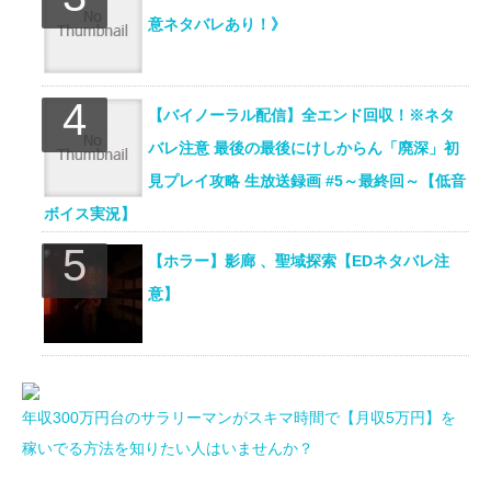
意ネタバレあり！》
【バイノーラル配信】全エンド回収！※ネタ
バレ注意 最後の最後にけしからん「廃深」初
見プレイ攻略 生放送録画 #5～最終回～【低音
ボイス実況】
【ホラー】影廊 、聖域探索【EDネタバレ注
意】
年収300万円台のサラリーマンがスキマ時間で【月収5万円】を
稼いでる方法を知りたい人はいませんか？