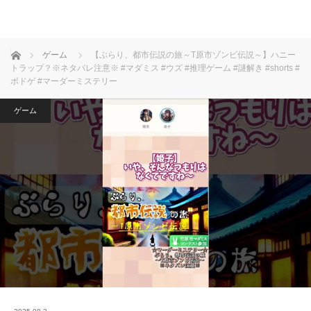
ホーム
ゲーム
【ぶらり、都市伝説の旅～T原市ゾンビ伝説～】ハニー
トラップ？※ネタバレ注意※ #マダミス #ウズ #推理ゲーム #謎解き #shorts #
ボドゲ #マーダーミステリー
ゲーム