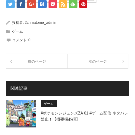
投稿者:
2chmatome_admin
ゲーム
コメント:
0
前のページ
次のページ
関連記事
ゲーム
#ポケモンレジェンズZA 01 #ゲーム配信 ネタバレ
禁止！【概要欄必須】