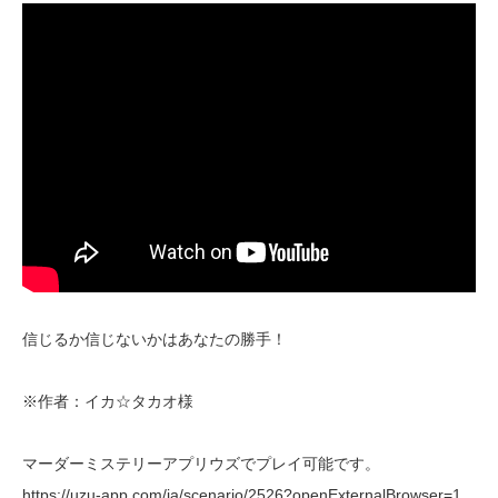
信じるか信じないかはあなたの勝手！
※作者：イカ☆タカオ様
マーダーミステリーアプリウズでプレイ可能です。
https://uzu-app.com/ja/scenario/2526?openExternalBrowser=1