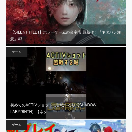
【SILENT HILL f】ホラーゲームの金字塔 最新作！『ネタバレ注
意』#3…
ゲーム
初めてのACTIVショットに苦戦する奴【SHADOW
LABYRINTH】【ネタ…
ゲーム