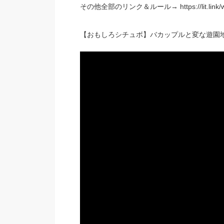
その他全部のリンク＆ルール→ https://lit.link/wa
【おもしろシチュボ】バカップルと変な遊園