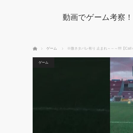
動画でゲーム考察！
ホーム
ゲーム
※微ネタバレ有り 止まれ～～～!!!!【Call of 
ゲーム