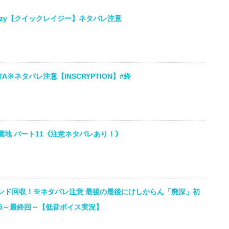
lazy【クイックレイジー】ネタバレ注意
A※ネタバレ注意【INSCRYPTION】#終
地 パート11《注意ネタバレあり！》
ンド回収！※ネタバレ注意 最後の最後にけしからん「廃深」初
#5～最終回～【低音ボイス実況】