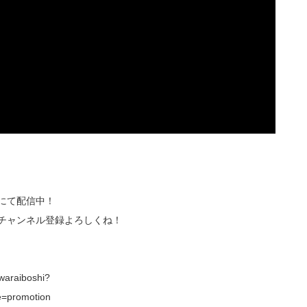
eにて配信中！
でチャンネル登録よろしくね！
araiboshi?
=promotion