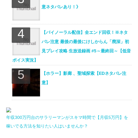
意ネタバレあり！》
【バイノーラル配信】全エンド回収！※ネタ
バレ注意 最後の最後にけしからん「廃深」初
見プレイ攻略 生放送録画 #5～最終回～【低音
ボイス実況】
【ホラー】影廊 、聖域探索【EDネタバレ注
意】
年収300万円台のサラリーマンがスキマ時間で【月収5万円】を
稼いでる方法を知りたい人はいませんか？