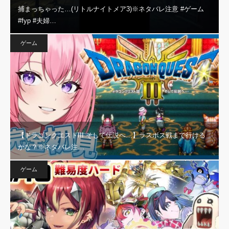
捕まっちゃった…(リトルナイトメア3)※ネタバレ注意 #ゲーム
#fyp #夫婦…
ゲーム
【ドラゴンクエストIII そして伝説へ…】ラスボス戦まで行ける
かな？※ネタバレ注…
ゲーム