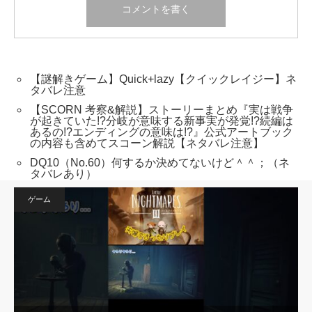
【謎解きゲーム】Quick+lazy【クイックレイジー】ネ
タバレ注意
【SCORN 考察&解説】ストーリーまとめ『実は戦争
が起きていた!?分岐が意味する新事実が発覚!?続編は
あるの!?エンディングの意味は!?』公式アートブック
の内容も含めてスコーン解説【ネタバレ注意】
DQ10（No.60）何するか決めてないけど＾＾；（ネ
タバレあり）
ゲーム