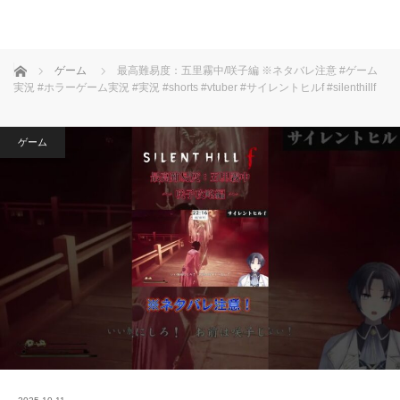
ホーム
ゲーム
最高難易度：五里霧中/咲子編 ※ネタバレ注意 #ゲーム
実況 #ホラーゲーム実況 #実況 #shorts #vtuber #サイレントヒルf #silenthillf
ゲーム