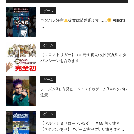
ゲーム
ネタバレ注意
彼女は清楚系です……
#shorts
…
ゲーム
【クロノトリガー】＃5 完全初見/女性実況※ネタ
バレシーンを含みます
ゲーム
シーズン3もう見たー？？#イカゲーム3 #ネタバレ
注意
ゲーム
【ペルソナ３リロード/P3R】 # 55 切り抜き
【ネタバレあり】 #ゲーム実況 #切り抜き #ペ…