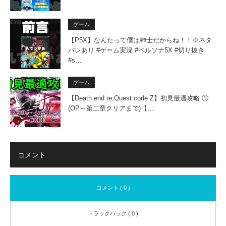
ゲーム
【P5X】なんたって僕は紳士だからね！！※ネタ
バレあり #ゲーム実況 #ペルソナ5X #切り抜き
#s…
ゲーム
【Death end re;Quest code Z】初見最適攻略 ①
(OP～第二章クリアまで)【…
コメント
コメント ( 0 )
トラックバック ( 0 )